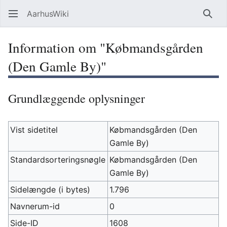
AarhusWiki
Søg
Information om "Købmandsgården
(Den Gamle By)"
Grundlæggende oplysninger
Vist sidetitel
Købmandsgården (Den
Gamle By)
Standardsorteringsnøgle
Købmandsgården (Den
Gamle By)
Sidelængde (i bytes)
1.796
Navnerum-id
0
Side-ID
1608