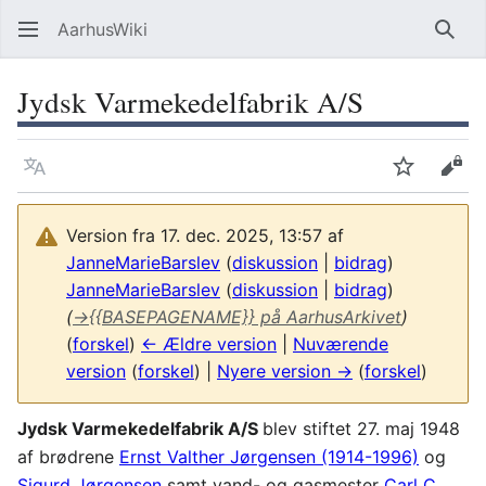
AarhusWiki
Søg
Jydsk Varmekedelfabrik A/S
Sprog
Overvåg
Vis 
Version fra 17. dec. 2025, 13:57 af
JanneMarieBarslev
(
diskussion
|
bidrag
)
JanneMarieBarslev
(
diskussion
|
bidrag
)
(
→
{{BASEPAGENAME}} på AarhusArkivet
)
(
forskel
)
← Ældre version
|
Nuværende
version
(
forskel
) |
Nyere version →
(
forskel
)
Jydsk Varmekedelfabrik A/S
blev stiftet 27. maj 1948
af brødrene
Ernst Valther Jørgensen (1914-1996)
og
Sigurd Jørgensen
samt vand- og gasmester
Carl C.