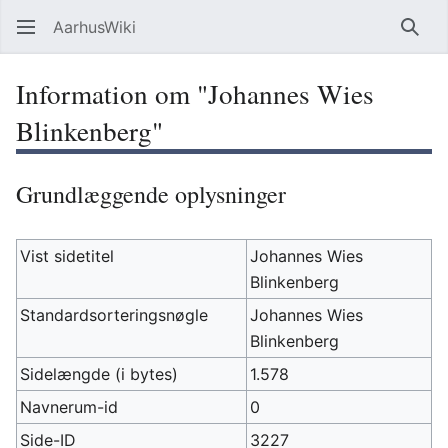
AarhusWiki
Søg
Information om "Johannes Wies
Blinkenberg"
Grundlæggende oplysninger
Vist sidetitel
Johannes Wies
Blinkenberg
Standardsorteringsnøgle
Johannes Wies
Blinkenberg
Sidelængde (i bytes)
1.578
Navnerum-id
0
Side-ID
3227