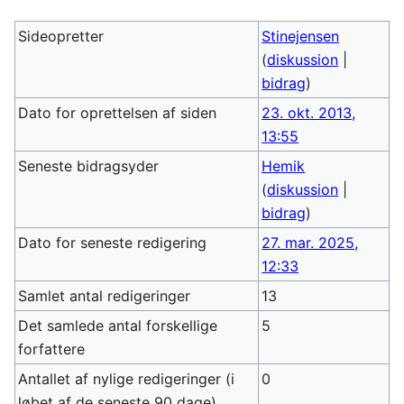
Sideopretter
Stinejensen
(
diskussion
|
bidrag
)
Dato for oprettelsen af siden
23. okt. 2013,
13:55
Seneste bidragsyder
Hemik
(
diskussion
|
bidrag
)
Dato for seneste redigering
27. mar. 2025,
12:33
Samlet antal redigeringer
13
Det samlede antal forskellige
5
forfattere
Antallet af nylige redigeringer (i
0
løbet af de seneste 90 dage)