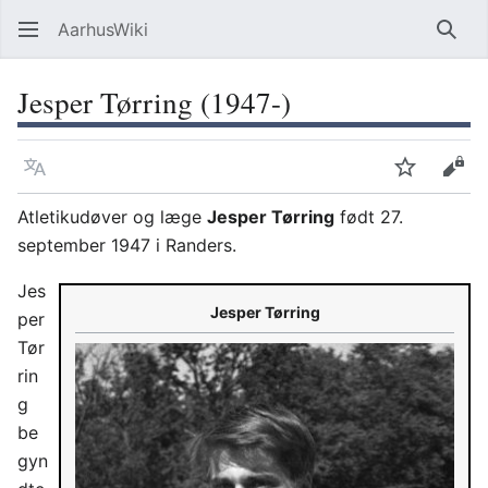
AarhusWiki
Søg
Jesper Tørring (1947-)
Sprog
Overvåg
Vis 
Atletikudøver og læge
Jesper Tørring
født 27.
september 1947 i Randers.
Jes
Jesper Tørring
per
Tør
rin
g
be
gyn