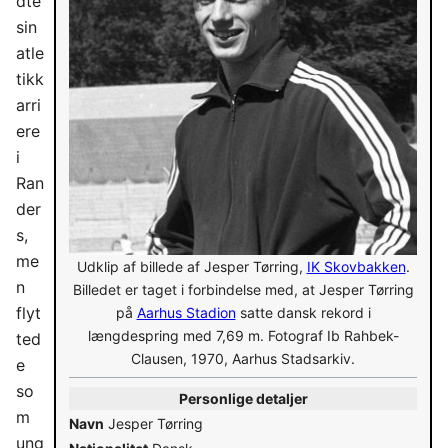
dte
sin
atle
tikk
arri
ere
i
Ran
der
s,
me
Udklip af billede af Jesper Tørring,
IK Skovbakken
.
n
Billedet er taget i forbindelse med, at Jesper Tørring
flyt
på
Aarhus Stadion
satte dansk rekord i
længdespring med 7,69 m. Fotograf Ib Rahbek-
ted
Clausen, 1970, Aarhus Stadsarkiv.
e
so
Personlige detaljer
m
Navn
Jesper Tørring
ung