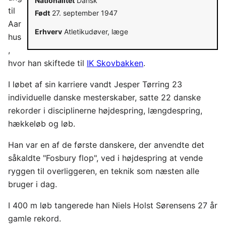
Nationalitet
Dansk
til
Født
27. september 1947
Aar
Erhverv
Atletikudøver, læge
hus
,
hvor han skiftede til
IK Skovbakken
.
I løbet af sin karriere vandt Jesper Tørring 23
individuelle danske mesterskaber, satte 22 danske
rekorder i disciplinerne højdespring, længdespring,
hækkeløb og løb.
Han var en af de første danskere, der anvendte det
såkaldte "Fosbury flop", ved i højdespring at vende
ryggen til overliggeren, en teknik som næsten alle
bruger i dag.
I 400 m løb tangerede han Niels Holst Sørensens 27 år
gamle rekord.