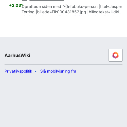
+2.031
Oprettede siden med "{{Infoboks-person |titel=Jesper
Tørring |billede=Fil:000431852.jpg |billedtekst=Udklip
af billede af Jesper Tørring,
IK Skovbakken
. Billedet er
taget i forbindelse med at Jesper Tørring på
Aarhus
Stadion
satte dansk rekord i længdespring med 7,69
m. Fotograf Ib Rahbek-Clausen, 1970, Aarhus
Stadsarkiv. |navn=Jesper Tørring |født=27.
september 1947 |død= |nationalitet=Dansk
|foraeldre= |ægtefælle= |partner= |børn=
AarhusWiki
|erhverv=Atletikudøver, læge |beskae..."
Privatlivspolitik
Slå mobilvisning fra