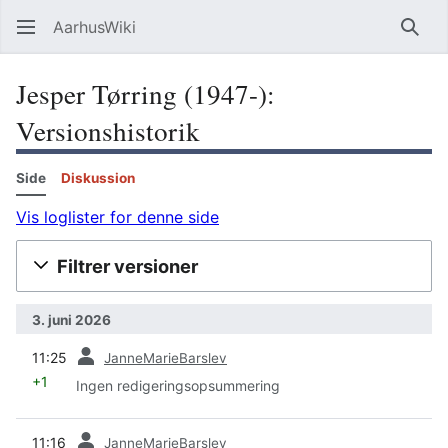
AarhusWiki
Søg
Jesper Tørring (1947-):
Versionshistorik
Side
Diskussion
Vis loglister for denne side
Filtrer versioner
3. juni 2026
forrige
11:25
JanneMarieBarslev
+1
Ingen redigeringsopsummering
forrige
11:16
JanneMarieBarslev