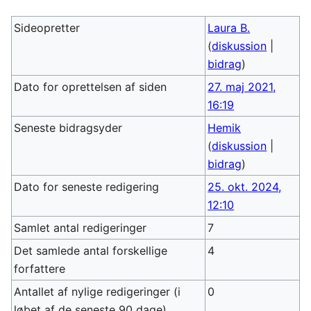
Sideopretter
Laura B.
(
diskussion
|
bidrag
)
Dato for oprettelsen af siden
27. maj 2021,
16:19
Seneste bidragsyder
Hemik
(
diskussion
|
bidrag
)
Dato for seneste redigering
25. okt. 2024,
12:10
Samlet antal redigeringer
7
Det samlede antal forskellige
4
forfattere
Antallet af nylige redigeringer (i
0
løbet af de seneste 90 dage)