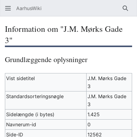
AarhusWiki
Søg
Information om "J.M. Mørks Gade
3"
Grundlæggende oplysninger
Vist sidetitel
J.M. Mørks Gade
3
Standardsorteringsnøgle
J.M. Mørks Gade
3
Sidelængde (i bytes)
1.425
Navnerum-id
0
Side-ID
12562