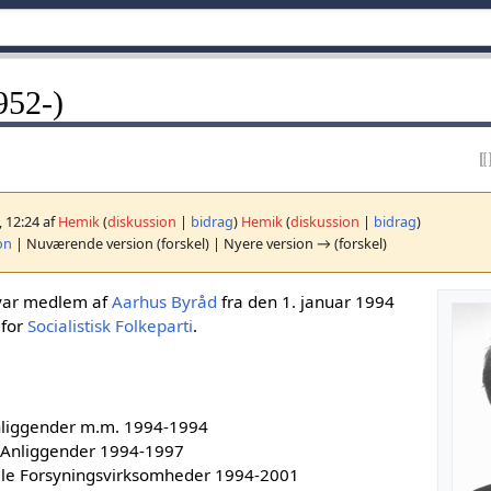
952-)
, 12:24 af
Hemik
(
diskussion
|
bidrag
)
Hemik
(
diskussion
|
bidrag
)
on
| Nuværende version (forskel) | Nyere version → (forskel)
 var medlem af
Aarhus Byråd
fra den 1. januar 1994
 for
Socialistisk Folkeparti
.
Anliggender m.m. 1994-1994
e Anliggender 1994-1997
le Forsyningsvirksomheder 1994-2001