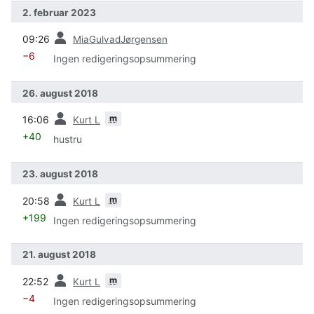
2. februar 2023
forrige
09:26
MiaGulvadJørgensen
−6
Ingen redigeringsopsummering
26. august 2018
forrige
m
16:06
Kurt L
+40
hustru
23. august 2018
forrige
m
20:58
Kurt L
+199
Ingen redigeringsopsummering
21. august 2018
forrige
m
22:52
Kurt L
−4
Ingen redigeringsopsummering