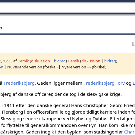
e
6, 12:33 af
Hemik
(
diskussion
|
bidrag
)
Hemik
(
diskussion
|
bidrag
)
on
| Nuværende version (forskel) | Nyere version → (forskel)
på
Frederiksbjerg
. Gaden ligger mellem
Frederiksbjerg Torv
og
erg af danske officerer, der deltog i de slesvigske krige.
t i 1911 efter den danske general Hans Christopher Georg Fri
 Flensborg i en officersfamilie og gjorde tidligt karriere inden fo
 Slesvig og senere i kampene ved Nybøl og Dybbøl. Efterfølgen
forflyttelse til generalkommandoen over Fyn. Han kom ikke mere
Treårskrigen. Gaden indgik i den byplan, som stadsingeniør
Char