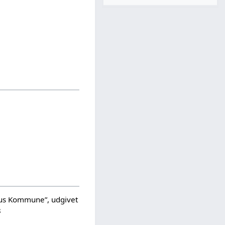
hus Kommune”, udgivet
8