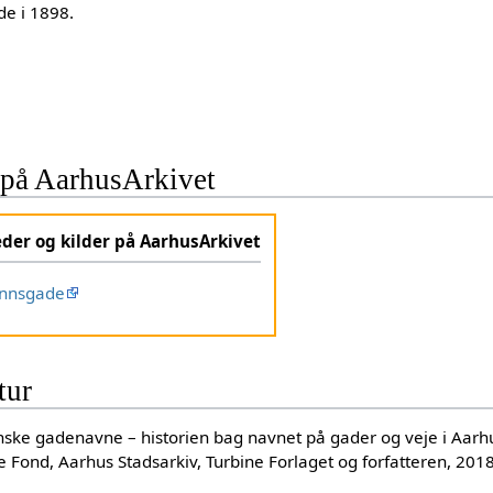
e i 1898.
på AarhusArkivet
eder og kilder på AarhusArkivet
nnsgade
tur
anske gadenavne – historien bag navnet på gader og veje i Aar
 Fond, Aarhus Stadsarkiv, Turbine Forlaget og forfatteren, 201