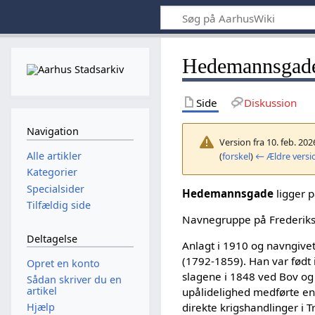
Hedemannsgad
Side
Diskussion
Navigation
Version fra 10. feb. 202
Alle artikler
(
forskel
)
← Ældre versi
Kategorier
Specialsider
Hedemannsgade
ligger 
Tilfældig side
Navnegruppe på Frederiksbj
Deltagelse
Anlagt i 1910 og navngive
(1792-1859). Han var født i
Opret en konto
slagene i 1848 ved Bov og
Sådan skriver du en
artikel
upålidelighed medførte en 
Hjælp
direkte krigshandlinger i 