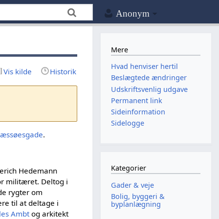
Anonym
Mere
Hvad henviser hertil
Vis kilde
Historik
Beslægtede ændringer
Udskriftsvenlig udgave
Permanent link
Sideinformation
Sidelogge
Læssøesgade
.
Kategorier
ederich Hedemann
r militæret. Deltog i
Gader & veje
de rygter om
Bolig, byggeri &
 til at deltage i
byplanlægning
les Ambt
og arkitekt