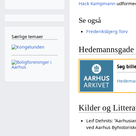
Hack Kampmann
udformed
Se også
Frederiksbjerg Torv
Særlige temaer
Hedemannsgade 
Søg bill
Hedema
Kilder og Littera
Leif Dehnits: ”Aarhusi
ved Aarhus Byhistoriske