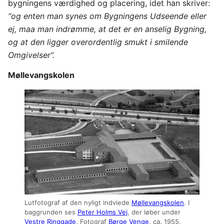
bygningens værdighed og placering, idet han skriver:
“og enten man synes om Bygningens Udseende eller
ej, maa man indrømme, at det er en anselig Bygning,
og at den ligger overordentlig smukt i smilende
Omgivelser”.
Møllevangskolen
Lutfotograf af den nyligt indviede
Møllevangskolen
. I
baggrunden ses
Peter Holms Vej
, der løber under
Vestre Ringgade
. Fotograf
Børge Venge
, ca. 1955,