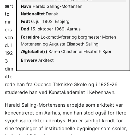
ært
Navn
Harald Salling-Mortensen
tø
Nationalitet
Dansk
mr
Født
6. juli 1902, Esbjerg
Død
15. oktober 1969, Aarhus
ers
ven
Forældre
Lokomotivfører og borgmester Morten
Mortensen og Augusta Elisabeth Salling
d. I
Ægtefælle(r)
Karen Christence Elisabeth Kjær
192
Erhverv
Arkitekt
3
dim
itte
rede han fra Odense Tekniske Skole og i 1925-26
studerede han ved Kunstakademiet i København.
Harald Salling-Mortensens arbejde som arkitekt var
koncentreret om Aarhus, men han stod også for flere
sygehusprojekter udenbys. Han er særligt kendt for
sine tegninger af institutionelle bygninger som skoler,