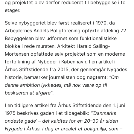
og projektet blev derfor reduceret til bebyggelse i to
etager.
Selve nybyggeriet blev først realiseret i 1970, da
Arbejdernes Andels Boligforening opførte afdeling 72.
Bebyggelsen blev udformet som funktionalistiske
blokke i røde mursten. Arkitekt Harald Salling-
Mortensen opfattede selv projektet som en moderne
fortolkning af Nyboder i København. I en artikel i
Århus Stiftstidende fra 2015, der gennemgår Nygades
historie, bemærker journalisten dog nøgternt:
“Om
denne ambition lykkedes, må nok være op til
beskueren at afgøre”
.
I en tidligere artikel fra Århus Stiftstidende den 1. juni
1975 beskrives gaden i et tilbageblik:
“’Danmarks
ondeste gade’ – det kaldtes for en 20–30 år siden
Nygade i Århus. I dag er arealet et boligmiljø, som –