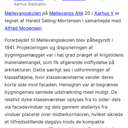
Aarhus Stadsarkiv.
Møllevangskolen
på
Møllevangs Allé
20 i
Aarhus V
er
tegnet af Harald Salling-Mortensen i samarbejde med
Alfred Mogensen
.
Forarbejdet til Møllevangsskolen blev påbegyndt i
1941. Projekteringen og disponeringen af
bygningsanlægget var i høj grad præget af krigstidens
materialemangel, som fik afgørende indflydelse på
arkitekturen. Dette særligt ses i udformningen af
klassefløjene, hvor klasseværelserne vender deres
korte side mod facaden. Hensigten var at begrænse
bygningernes samlede udstrækning mest muligt. De
relativt dybe klasseværelser oplyses fra to sider: dels
via facadevinduer og dels gennem atelierlys fra
vinduer placeret over midterkorridoren, hvilket sikrede
et tilfredsstillende dagslys trods de kompakte