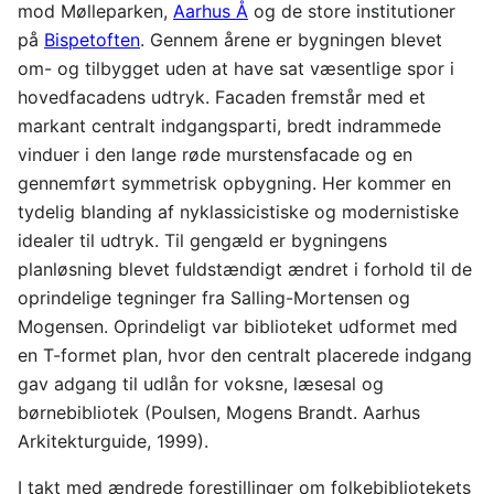
mod Mølleparken,
Aarhus Å
og de store institutioner
på
Bispetoften
. Gennem årene er bygningen blevet
om- og tilbygget uden at have sat væsentlige spor i
hovedfacadens udtryk. Facaden fremstår med et
markant centralt indgangsparti, bredt indrammede
vinduer i den lange røde murstensfacade og en
gennemført symmetrisk opbygning. Her kommer en
tydelig blanding af nyklassicistiske og modernistiske
idealer til udtryk. Til gengæld er bygningens
planløsning blevet fuldstændigt ændret i forhold til de
oprindelige tegninger fra Salling-Mortensen og
Mogensen. Oprindeligt var biblioteket udformet med
en T-formet plan, hvor den centralt placerede indgang
gav adgang til udlån for voksne, læsesal og
børnebibliotek (Poulsen, Mogens Brandt. Aarhus
Arkitekturguide, 1999).
I takt med ændrede forestillinger om folkebibliotekets