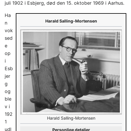
juli 1902 i Esbjerg, død den 15. oktober 1969 i Aarhus.
Ha
Harald Salling-Mortensen
n
vok
sed
e
op
i
Esb
jer
g
og
ble
v i
192
Harald Salling-Mortensen
1
udl
Personlige detaljer