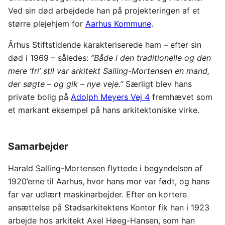
Ved sin død arbejdede han på projekteringen af et
større plejehjem for
Aarhus Kommune
.
Århus Stiftstidende karakteriserede ham – efter sin
død i 1969 – således:
”Både i den traditionelle og den
mere ’fri’ stil var arkitekt Salling-Mortensen en mand,
der søgte – og gik – nye veje.”
Særligt blev hans
private bolig på
Adolph Meyers Vej 4
fremhævet som
et markant eksempel på hans arkitektoniske virke.
Samarbejder
Harald Salling-Mortensen flyttede i begyndelsen af
1920’erne til Aarhus, hvor hans mor var født, og hans
far var udlært maskinarbejder. Efter en kortere
ansættelse på Stadsarkitektens Kontor fik han i 1923
arbejde hos arkitekt Axel Høeg-Hansen, som han