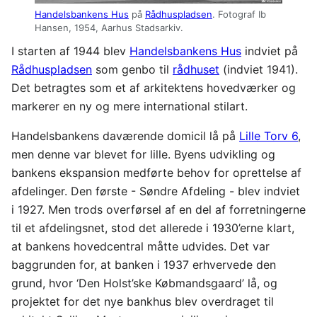
Handelsbankens Hus
på
Rådhuspladsen
. Fotograf Ib
Hansen, 1954, Aarhus Stadsarkiv.
I starten af 1944 blev
Handelsbankens Hus
indviet på
Rådhuspladsen
som genbo til
rådhuset
(indviet 1941).
Det betragtes som et af arkitektens hovedværker og
markerer en ny og mere international stilart.
Handelsbankens daværende domicil lå på
Lille Torv 6
,
men denne var blevet for lille. Byens udvikling og
bankens ekspansion medførte behov for oprettelse af
afdelinger. Den første - Søndre Afdeling - blev indviet
i 1927. Men trods overførsel af en del af forretningerne
til et afdelingsnet, stod det allerede i 1930’erne klart,
at bankens hovedcentral måtte udvides. Det var
baggrunden for, at banken i 1937 erhvervede den
grund, hvor ‘Den Holst’ske Købmandsgaard’ lå, og
projektet for det nye bankhus blev overdraget til