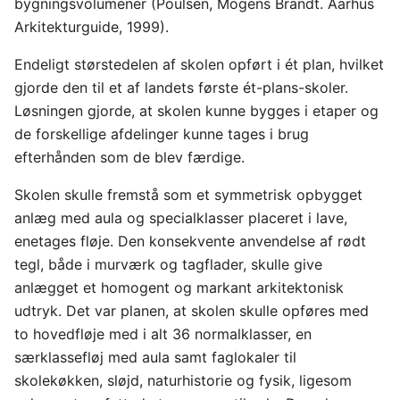
bygningsvolumener (Poulsen, Mogens Brandt. Aarhus
Arkitekturguide, 1999).
Endeligt størstedelen af skolen opført i ét plan, hvilket
gjorde den til et af landets første ét-plans-skoler.
Løsningen gjorde, at skolen kunne bygges i etaper og
de forskellige afdelinger kunne tages i brug
efterhånden som de blev færdige.
Skolen skulle fremstå som et symmetrisk opbygget
anlæg med aula og specialklasser placeret i lave,
enetages fløje. Den konsekvente anvendelse af rødt
tegl, både i murværk og tagflader, skulle give
anlægget et homogent og markant arkitektonisk
udtryk. Det var planen, at skolen skulle opføres med
to hovedfløje med i alt 36 normalklasser, en
særklassefløj med aula samt faglokaler til
skolekøkken, sløjd, naturhistorie og fysik, ligesom