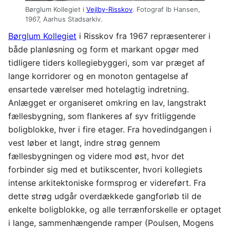
Børglum Kollegiet i
Vejlby-Risskov
. Fotograf Ib Hansen,
1967, Aarhus Stadsarkiv.
Børglum Kollegiet
i Risskov fra 1967 repræsenterer i
både planløsning og form et markant opgør med
tidligere tiders kollegiebyggeri, som var præget af
lange korridorer og en monoton gentagelse af
ensartede værelser med hotelagtig indretning.
Anlægget er organiseret omkring en lav, langstrakt
fællesbygning, som flankeres af syv fritliggende
boligblokke, hver i fire etager. Fra hovedindgangen i
vest løber et langt, indre strøg gennem
fællesbygningen og videre mod øst, hvor det
forbinder sig med et butikscenter, hvori kollegiets
intense arkitektoniske formsprog er videreført. Fra
dette strøg udgår overdækkede gangforløb til de
enkelte boligblokke, og alle terrænforskelle er optaget
i lange, sammenhængende ramper (Poulsen, Mogens