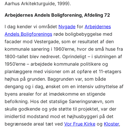
Aarhus Arkitekturguide, 1999).
Arbejdernes Andels Boligforening, Afdeling 72
I dag kender vi området
Nygade
for
Arbejdernes
Andels Boligforenings
røde boligbebyggelse med
facader mod Vestergade, som er resultatet af den
kommunale sanering i 1960’erne, hvor de små huse fra
1800-tallet blev nedrevet. Oprindeligt – i slutningen af
1950’erne – arbejdede kommunale politikere og
planlæggere med visioner om at opføre et 11-etagers
højhus på grunden. Baggrunden var, som både
dengang og i dag, ønsket om en intensiv udnyttelse af
byens arealer for at imødekomme en stigende
befolkning. Hos det statslige Saneringsnævn, som
skulle godkende og yde støtte til projektet, var der
imidlertid modstand mod et højhusbyggeri på det
begrænsede areal tæt ved
Vor Frue Kirke
og
Kloster
,