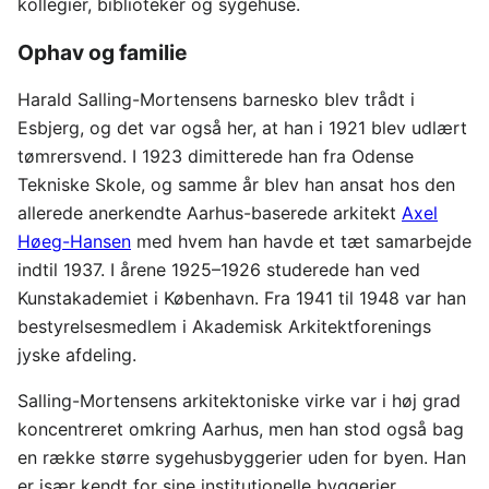
kollegier, biblioteker og sygehuse.
Ophav og familie
Harald Salling-Mortensens barnesko blev trådt i
Esbjerg, og det var også her, at han i 1921 blev udlært
tømrersvend. I 1923 dimitterede han fra Odense
Tekniske Skole, og samme år blev han ansat hos den
allerede anerkendte Aarhus-baserede arkitekt
Axel
Høeg-Hansen
med hvem han havde et tæt samarbejde
indtil 1937. I årene 1925–1926 studerede han ved
Kunstakademiet i København. Fra 1941 til 1948 var han
bestyrelsesmedlem i Akademisk Arkitektforenings
jyske afdeling.
Salling-Mortensens arkitektoniske virke var i høj grad
koncentreret omkring Aarhus, men han stod også bag
en række større sygehusbyggerier uden for byen. Han
er især kendt for sine institutionelle byggerier,