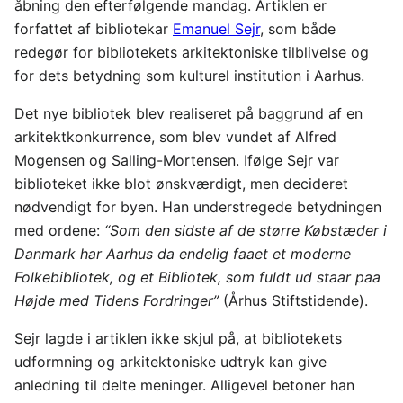
åbning den efterfølgende mandag. Artiklen er
forfattet af bibliotekar
Emanuel Sejr
, som både
redegør for bibliotekets arkitektoniske tilblivelse og
for dets betydning som kulturel institution i Aarhus.
Det nye bibliotek blev realiseret på baggrund af en
arkitektkonkurrence, som blev vundet af Alfred
Mogensen og Salling-Mortensen. Ifølge Sejr var
biblioteket ikke blot ønskværdigt, men decideret
nødvendigt for byen. Han understregede betydningen
med ordene:
“Som den sidste af de større Købstæder i
Danmark har Aarhus da endelig faaet et moderne
Folkebibliotek, og et Bibliotek, som fuldt ud staar paa
Højde med Tidens Fordringer”
(Århus Stiftstidende).
Sejr lagde i artiklen ikke skjul på, at bibliotekets
udformning og arkitektoniske udtryk kan give
anledning til delte meninger. Alligevel betoner han