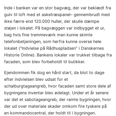
Inde i banken var en stor bagvæg, der var beklædt fra
gulv til loft med et asketræspanel– gennembrudt med
ikke færre end 120.000 huller, der skulle dæmpe
støjen i lokalet. På bagvæggen var indbygget et ur,
bag hvis fine tremmeværk man kunne skimte
telefonbetjeningen, som herfra kunne overse hele
lokalet (“Indvielse på Rådhuspladsen” i Danskernes
Historie Online). Bankens lokaler var trukket tilbage fra
facaden, som blev forbeholdt til butikker.
Ejendommen fik dog en hård start, da blot to dage
efter indvielsen blev udsat for et
schalburgtageangreb, hvor facaden samt store dele af
bygningens inventar blev ødelagt. Under et år senere
var det et sabotageangreb, der ramte bygningen, hvor
der ud over materiale skader omkom fire tyskere på
en kommandocentral, der holdt til i bygningen.