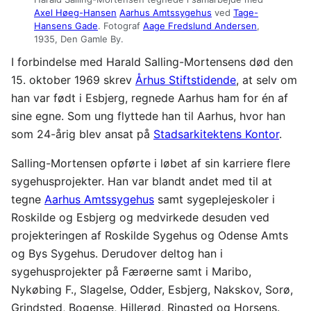
Axel Høeg-Hansen
Aarhus Amtssygehus
ved
Tage-
Hansens Gade
. Fotograf
Aage Fredslund Andersen
,
1935, Den Gamle By.
I forbindelse med Harald Salling-Mortensens død den
15. oktober 1969 skrev
Århus Stiftstidende
, at selv om
han var født i Esbjerg, regnede Aarhus ham for én af
sine egne. Som ung flyttede han til Aarhus, hvor han
som 24-årig blev ansat på
Stadsarkitektens Kontor
.
Salling-Mortensen opførte i løbet af sin karriere flere
sygehusprojekter. Han var blandt andet med til at
tegne
Aarhus Amtssygehus
samt sygeplejeskoler i
Roskilde og Esbjerg og medvirkede desuden ved
projekteringen af Roskilde Sygehus og Odense Amts
og Bys Sygehus. Derudover deltog han i
sygehusprojekter på Færøerne samt i Maribo,
Nykøbing F., Slagelse, Odder, Esbjerg, Nakskov, Sorø,
Grindsted, Bogense, Hillerød, Ringsted og Horsens.