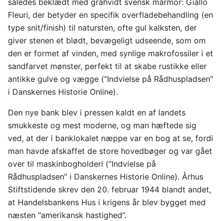
således beklædt med gråhvidt svensk marmor: Giallo
Fleuri, der betyder en specifik overfladebehandling (en
type snit/finish) til natursten, ofte gul kalksten, der
giver stenen et blødt, bevægeligt udseende, som om
den er formet af vinden, med synlige makrofossiler i et
sandfarvet mønster, perfekt til at skabe rustikke eller
antikke gulve og vægge (“Indvielse på Rådhuspladsen”
i Danskernes Historie Online).
Den nye bank blev i pressen kaldt en af landets
smukkeste og mest moderne, og man hæftede sig
ved, at der i banklokalet næppe var en bog at se, fordi
man havde afskaffet de store hovedbøger og var gået
over til maskinbogholderi (“Indvielse på
Rådhuspladsen” i Danskernes Historie Online). Århus
Stiftstidende skrev den 20. februar 1944 blandt andet,
at Handelsbankens Hus i krigens år blev bygget med
næsten “amerikansk hastighed”.