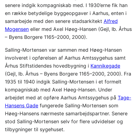
senere indgik kompagniskab med. I 1930’erne fik han
en række betydelige byggeopgaver i Aarhus, enten i
samarbejde med den senere stadsarkitekt
Alfred
Mogensen
eller med Axel Høeg-Hansen (Gejl, Ib. Århus
– Byens Borgere 1165–2000, 2000).
Salling-Mortensen var sammen med Høeg-Hansen
involveret i opførelsen af Aarhus Amtssygehus samt
Århus Stiftstidendes hovedbygning i
Kannikegade
(Gejl, Ib. Århus – Byens Borgere 1165–2000, 2000). Fra
1935 til 1940 indgik Salling-Mortensen i et formelt
kompagniskab med Axel Høeg-Hansen. Under
arbejdet med at opføre Aarhus Amtssygehus på
Tage-
Hansens Gade
fungerede Salling-Mortensen som
Høeg-Hansens nærmeste samarbejdspartner. Senere
stod Salling-Mortensen selv for flere udvidelser og
tilbygninger til sygehuset.