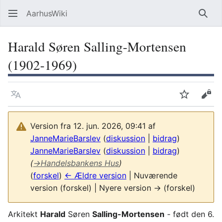
AarhusWiki
Søg
Harald Søren Salling-Mortensen
(1902-1969)
Sprog
Overvåg
Vis 
Version fra 12. jun. 2026, 09:41 af
JanneMarieBarslev
(
diskussion
|
bidrag
)
JanneMarieBarslev
(
diskussion
|
bidrag
)
(
→
Handelsbankens Hus
)
(
forskel
)
← Ældre version
| Nuværende
version (forskel) | Nyere version → (forskel)
Arkitekt
Harald
Søren
Salling-Mortensen
- født den 6.