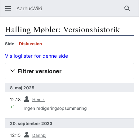
AarhusWiki
Søg
Halling Møbler: Versionshistorik
Side
Diskussion
Vis loglister for denne side
Filtrer versioner
8. maj 2025
forrige
12:18
Hemik
+1
Ingen redigeringsopsummering
20. september 2023
forrige
12:15
Dannbj