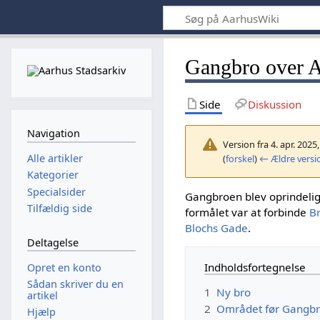
Gangbro over A
Side
Diskussion
Navigation
Version fra 4. apr. 2025
Alle artikler
(
forskel
)
← Ældre versi
Kategorier
Specialsider
Gangbroen blev oprindeligt
Tilfældig side
formålet var at forbinde
B
Blochs Gade
.
Deltagelse
Indholdsfortegnelse
Opret en konto
Sådan skriver du en
1
Ny bro
artikel
2
Området før Gangb
Hjælp