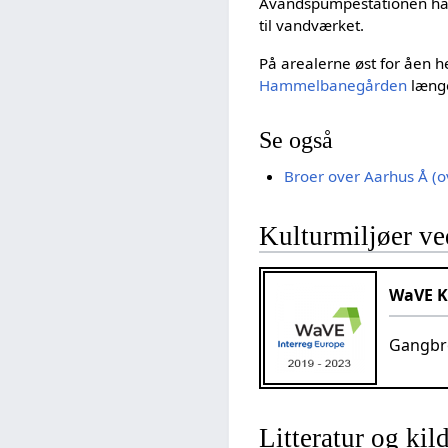
Åvandspumpestationen hav
til vandværket.
På arealerne øst for åen 
Hammelbanegården
læng
Se også
Broer over Aarhus Å (ov
Kulturmiljøer ve
WaVE K
Gangbro
Litteratur og kil