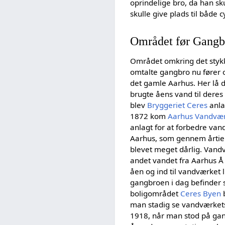
oprindelige bro, da han sk
skulle give plads til både 
Området før Gangb
Området omkring det styk
omtalte gangbro nu fører 
det gamle Aarhus. Her lå de
brugte åens vand til deres
blev
Bryggeriet Ceres
anlag
1872 kom
Aarhus Vandvæ
anlagt for at forbedre van
Aarhus, som gennem årtier
blevet meget dårlig. Vand
andet vandet fra Aarhus Å vi
åen og ind til vandværket l
gangbroen i dag befinder si
boligområdet
Ceres Byen
man stadig se vandværket
1918, når man stod på gan