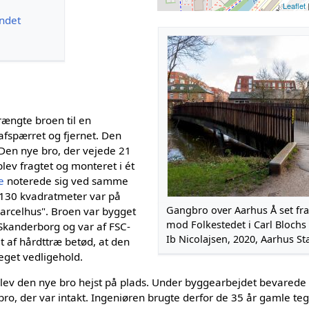
Leaflet
andet
ængte broen til en
 afspærret og fjernet. Den
i. Den nye bro, der vejede 21
lev fragtet og monteret i ét
e
noterede sig ved samme
e 130 kvadratmeter var på
Gangbro over Aarhus Å set fr
parcelhus". Broen var bygget
mod Folkestedet i Carl Blochs
Skanderborg og var af FSC-
Ib Nicolajsen, 2020, Aarhus St
et af hårdttræ betød, at den
eget vedligehold.
ev den nye bro hejst på plads. Under byggearbejdet bevarede
o, der var intakt. Ingeniøren brugte derfor de 35 år gamle te