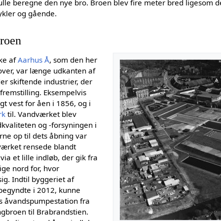
ulle beregne den nye bro. Broen blev fire meter bred ligesom d
cykler og gående.
roen
ke af
Aarhus Å
, som den her
over, var længe udkanten af
r skiftende industrier, der
 fremstilling. Eksempelvis
t vest for åen i 1856, og i
rk
til. Vandværket blev
dkvaliteten og -forsyningen i
ne op til dets åbning var
værket rensede blandt
a et lille indløb, der gik fra
ige nord for, hvor
g. Indtil byggeriet af
begyndte i 2012, kunne
s åvandspumpestation fra
gbroen til Brabrandstien.