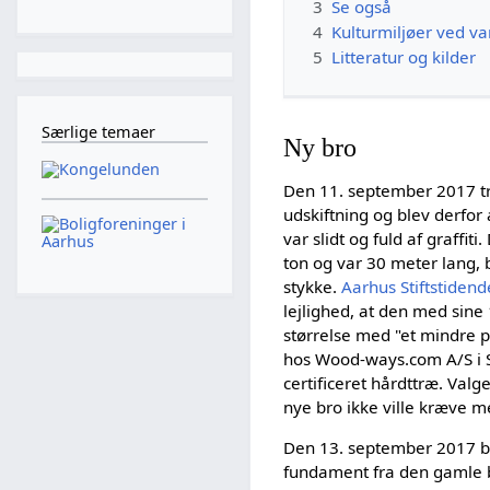
3
Se også
4
Kulturmiljøer ved v
5
Litteratur og kilder
Særlige temaer
Ny bro
Den 11. september 2017 tr
udskiftning og blev derfor
var slidt og fuld af graffit
ton og var 30 meter lang, b
stykke.
Aarhus Stiftstidend
lejlighed, at den med sin
størrelse med "et mindre 
hos Wood-ways.com A/S i 
certificeret hårdttræ. Valg
nye bro ikke ville kræve m
Den 13. september 2017 bl
fundament fra den gamle br