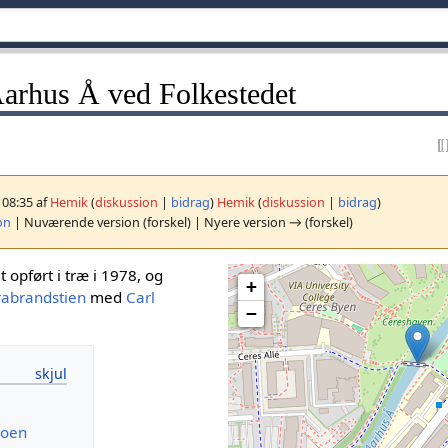
arhus Å ved Folkestedet
, 08:35 af
Hemik
(
diskussion
|
bidrag
)
Hemik
(
diskussion
|
bidrag
)
on
| Nuværende version (forskel) | Nyere version → (forskel)
 opført i træ i 1978, og
+
rabrandstien
med
Carl
−
roen