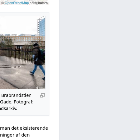
| ©
OpenStreetMap
contributors
a Brabrandstien
 Gade. Fotograf:
adsarkiv.
 man det eksisterende
gninger af den