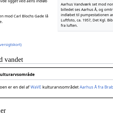
de ligget ved åens indløb
Aarhus Vandværk set mod nord.
billedet ses Aarhus Å, og omt
indløbet til pumpestationen an
hen mod Carl Blochs Gade lå
Luftfoto, ca. 1957, Det Kgl. Bi
e.
fra luften.
ersigtskort)
d vandet
ulturarvsområde
en er en del af
WaVE
kulturarvsområdet
Aarhus Å fra Brab
der