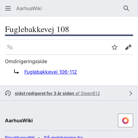
AarhusWiki
Søg
Fuglebakkevej 108
Sprog
Overvåg
Vis 
Omdirigeringsside
Omdiriger til:
Fuglebakkevej 106-112
sidst redigeret for 3 år siden
af
Steen812
AarhusWiki
Privatlivspolitik
Slå mobilvisning fra