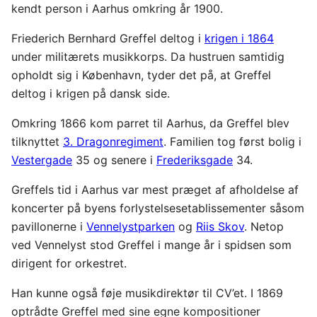
kendt person i Aarhus omkring år 1900.
Friederich Bernhard Greffel deltog i
krigen i 1864
under militærets musikkorps. Da hustruen samtidig
opholdt sig i København, tyder det på, at Greffel
deltog i krigen på dansk side.
Omkring 1866 kom parret til Aarhus, da Greffel blev
tilknyttet
3. Dragonregiment
. Familien tog først bolig i
Vestergade
35 og senere i
Frederiksgade
34.
Greffels tid i Aarhus var mest præget af afholdelse af
koncerter på byens forlystelsesetablissementer såsom
pavillonerne i
Vennelystparken
og
Riis Skov
. Netop
ved Vennelyst stod Greffel i mange år i spidsen som
dirigent for orkestret.
Han kunne også føje musikdirektør til CV’et. I 1869
optrådte Greffel med sine egne kompositioner