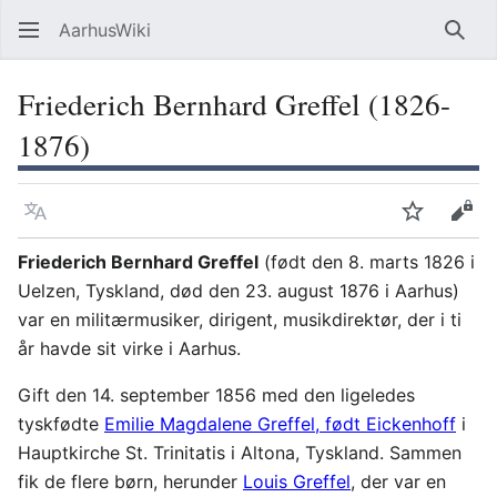
AarhusWiki
Søg
Friederich Bernhard Greffel (1826-
1876)
Sprog
Overvåg
Vis 
Friederich Bernhard Greffel
(født den 8. marts 1826 i
Uelzen, Tyskland, død den 23. august 1876 i Aarhus)
var en militærmusiker, dirigent, musikdirektør, der i ti
år havde sit virke i Aarhus.
Gift den 14. september 1856 med den ligeledes
tyskfødte
Emilie Magdalene Greffel, født Eickenhoff
i
Hauptkirche St. Trinitatis i Altona, Tyskland. Sammen
fik de flere børn, herunder
Louis Greffel
, der var en