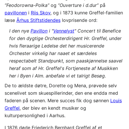
”Feodorowna-Polka”
og
”Ouverture i d.dur”
på
pavillonen
i
Riis Skov
, og i 1873 kunne Greffel-familien
læse
Århus Stiftstidendes
lovprisende ord:
I den nye
Pavillon
i "
Vennelyst
" Concert til Benefice
for den dygtige Orchesterdirigent Hr. Greffel, under
hvis fleraarige Ledelse det her musicerende
Orchester virkelig har naaet et særdeles
respectabelt Standpunkt, som paaskjønnelse saavel
heraf som af Hr. Greffel's Fortjeneste af Musikken
her i Byen i Alm. anbefale vi et talrigt Besøg
.
De to ældste døtre, Dorette og Mena, prøvede selv
scenelivet som skuespillerinder, den ene endda med
faderen på scenen. Mere succes fik dog sønnen
Louis
Greffel
, der blev en kendt musiker og
kulturpersonlighed i Aarhus.
I 1876 døde Friederich Bernhard Greffel af et