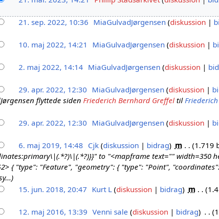
21. sep. 2022, 10:36
MiaGulvadJørgensen
diskussion
b
10. maj 2022, 14:21
MiaGulvadJørgensen
diskussion
b
2. maj 2022, 14:14
MiaGulvadJørgensen
diskussion
bi
29. apr. 2022, 12:30
MiaGulvadJørgensen
diskussion
b
Jørgensen flyttede siden
Friederich Bernhard Greffel
til
Friederich
29. apr. 2022, 12:30
MiaGulvadJørgensen
diskussion
b
6. maj 2019, 14:48
Cjk
diskussion
bidrag
m
1.719 
inates:primary\|(.*?)\|(.*?)}}" to "<mapframe text="" width=350
 { "type": "Feature", "geometry": { "type": "Point", "coordinates": 
y...
15. jun. 2018, 20:47
Kurt L
diskussion
bidrag
m
1.4
12. maj 2016, 13:39
Venni sale
diskussion
bidrag
1