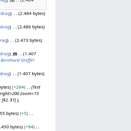
idrag
2.484 bytes
idrag
2.486 bytes
drag
2.473 bytes
idrag
m
1.407
 Bernhard Greffel
idrag
1.407 bytes
bytes
+264
Text
 height=200 zoom=15
[$2, $1] },
55 bytes
+5
.450 bytes
+94