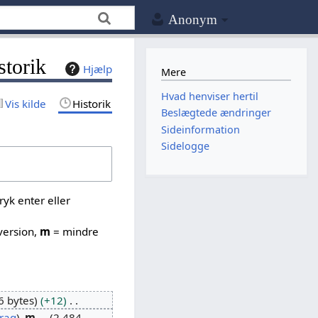
Anonym
storik
Hjælp
Mere
Hvad henviser hertil
Vis kilde
Historik
Beslægtede ændringer
Sideinformation
Sidelogge
yk enter eller
version,
m
= mindre
6 bytes
+12
rag
m
2.484