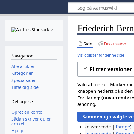
Friederich Bern
Side
Diskussion
Vis loglister for denne side
Navigation
Alle artikler
Filtrer versioner
Kategorier
Specialsider
Valg af forskel: Marker m
Tilfældig side
knappen nederst på siden.
Forklaring:
(nuværende)
=
Deltagelse
ændring.
Opret en konto
Sådan skriver du en
artikel
nuværende
forrige
Hjælp
I
nuværende
forrige