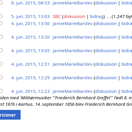
8. jun. 2015, 08:53
JanneMarieBarslev
diskussion
bidr
5. jun. 2015, 13:03
SBC
diskussion
bidrag
1.247 by
4. jun. 2015, 13:56
JanneMarieBarslev
diskussion
bidr
4. jun. 2015, 13:20
JanneMarieBarslev
diskussion
bidr
4. jun. 2015, 13:05
JanneMarieBarslev
diskussion
bidr
4. jun. 2015, 12:31
JanneMarieBarslev
diskussion
bidr
4. jun. 2015, 12:29
JanneMarieBarslev
diskussion
bidr
4. jun. 2015, 12:23
JanneMarieBarslev
diskussion
bidr
den med 'Militærmusiker '''Friederich Bernhard Greffel''' Født 8. m
st 1876 i Aarhus. 14. september 1856 blev Friederich Bernhard Gref