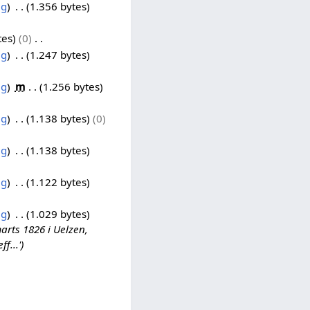
ag
1.356 bytes
tes
0
ag
1.247 bytes
ag
m
1.256 bytes
ag
1.138 bytes
0
ag
1.138 bytes
ag
1.122 bytes
ag
1.029 bytes
arts 1826 i Uelzen,
f...'