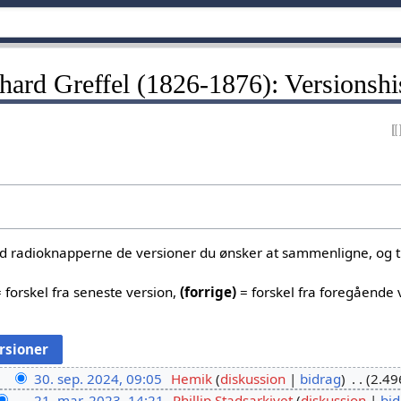
hard Greffel (1826-1876): Versionshi
ed radioknapperne de versioner du ønsker at sammenligne, og tr
 forskel fra seneste version,
(forrige)
= forskel fra foregående 
30. sep. 2024, 09:05
Hemik
diskussion
bidrag
2.49
21. mar. 2023, 14:21
Phillip Stadsarkivet
diskussion
bid