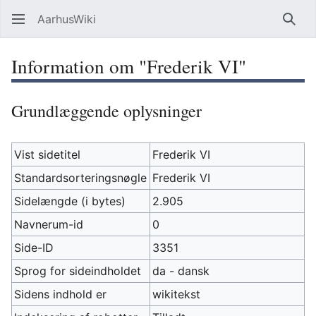
AarhusWiki
Søg
Information om "Frederik VI"
Grundlæggende oplysninger
Vist sidetitel
Frederik VI
Standardsorteringsnøgle
Frederik VI
Sidelængde (i bytes)
2.905
Navnerum-id
0
Side-ID
3351
Sprog for sideindholdet
da - dansk
Sidens indhold er
wikitekst