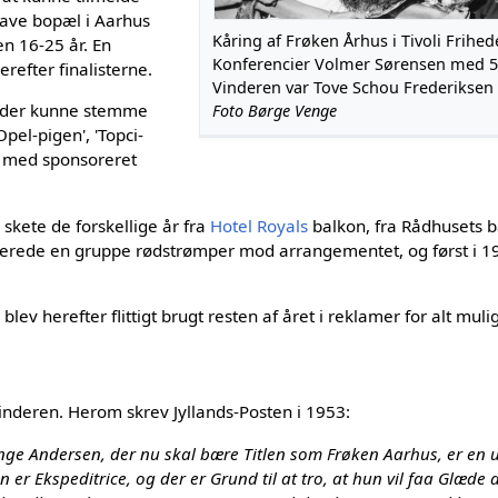
have bopæl i Aarhus
Kåring af Frøken Århus i Tivoli Frihed
n 16-25 år. En
Konferencier Volmer Sørensen med 5 
efter finalisterne.
Vinderen var Tove Schou Frederiksen l
m der kunne stemme
Foto Børge Venge
Opel-pigen', 'Topci-
re med sponsoreret
skete de forskellige år fra
Hotel Royals
balkon, fra Rådhusets ba
rerede en gruppe rødstrømper mod arrangementet, og først i 1
ev herefter flittigt brugt resten af året i reklamer for alt mulig
inderen. Herom skrev Jyllands-Posten i 1953:
nge Andersen, der nu skal bære Titlen som Frøken Aarhus, er en 
 er Ekspeditrice, og der er Grund til at tro, at hun vil faa Glæde