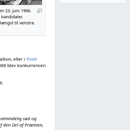
en 23. juni 1966.
kandidater.
ængst til venstre.
lkon, eller i
Tivoli
988 blev konkurrencen
t.
ualmindelig sød og
 af den Del af Præmien,