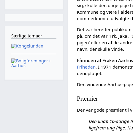
sig, skulle den unge pige 
Kommune og være i aldere
dommerkomité udvalgte der
Det var herefter publiku
Særlige temaer
på, om det var 'Frk. Jaka', '
pigen' eller en af de and
navn, der skulle vinde.
Kåringen af Frøken Aarhus 
Friheden
. I 1971 demonst
genoptaget.
Den vindende Aarhus-pige bl
Præmier
Der var gode præmier til v
Den knap 16-aarige I
ligefrem ung Pige. Hun