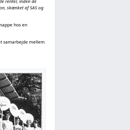
de renter, inden de
don, skænket af SAS og
elmappe hos en
i et samarbejde mellem