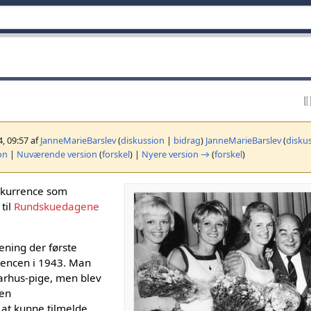
4, 09:57 af
JanneMarieBarslev
(
diskussion
|
bidrag
)
JanneMarieBarslev
(
disku
on
|
Nuværende version
(
forskel
) |
Nyere version →
(
forskel
)
nkurrence som
 til
Rundskuedagene
ening der første
encen i 1943. Man
Aarhus-pige, men blev
 en
at kunne tilmelde