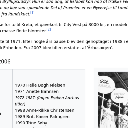
til Bryllupsudstyr. Hun er saa ung, at Beløbet kan naa at trække Fe
n og lige saa spændende Del af Præmien er en Flyverejse til Lon
[
1
]
 fra Rundskuet.
 for to til Kreta, et gavekort til City Vest på 3000 kr., en mod
[
2
]
n masse flotte blomster.
te til 1971. Efter nogle års pause blev den genoptaget i 1988 
i Friheden. Fra 2007 blev titlen erstattet af 'Århuspigen'.
2006
1970 Helle Bøgh Nielsen
1971 Anette Bahnsen
1972-1987: (Ingen Frøken Aarhus-
titler)
1988 Anne-Rikke Christensen
n
1989 Britt Kaiser Palmgren
1990 Trine Søby