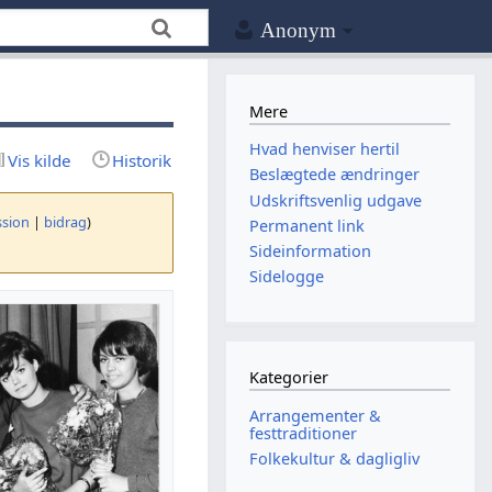
Anonym
Mere
Hvad henviser hertil
Vis kilde
Historik
Beslægtede ændringer
Udskriftsvenlig udgave
ssion
|
bidrag
)
Permanent link
Sideinformation
Sidelogge
Kategorier
Arrangementer &
festtraditioner
Folkekultur & dagligliv