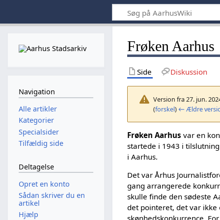
Frøken Aarhus
Side
Diskussion
Navigation
Version fra 27. jun. 202
Alle artikler
(
forskel
)
← Ældre versi
Kategorier
Specialsider
Frøken Aarhus
var en ko
Tilfældig side
startede i 1943 i tilslutning
i Aarhus.
Deltagelse
Det var Århus Journalistfor
Opret en konto
gang arrangerede konkurr
Sådan skriver du en
skulle finde den sødeste 
artikel
det pointeret, det var ikke
Hjælp
skønhedskonkurrence. For 