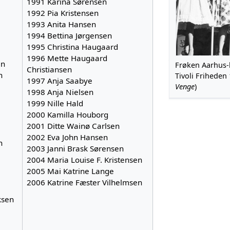
1991 Karina Sørensen
1992 Pia Kristensen
1993 Anita Hansen
1994 Bettina Jørgensen
1995 Christina Haugaard
1996 Mette Haugaard
en
Frøken Aarhus-
Christiansen
n
Tivoli Friheden 
1997 Anja Saabye
Venge
)
1998 Anja Nielsen
1999 Nille Hald
2000 Kamilla Houborg
2001 Ditte Wainø Carlsen
2002 Eva John Hansen
n
2003 Janni Brask Sørensen
2004 Maria Louise F. Kristensen
2005 Mai Katrine Lange
2006 Katrine Fæster Vilhelmsen
ksen