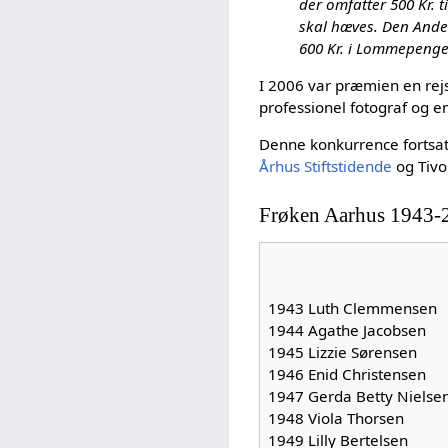
der omfatter 500 Kr. 
skal hæves. Den Ande
600 Kr. i Lommepenge
I 2006 var præmien en rejse
professionel fotograf og e
Denne konkurrence fortsat
Århus Stiftstidende
og Tivol
Frøken Aarhus 1943-
1943 Luth Clemmensen
1944 Agathe Jacobsen
1945 Lizzie Sørensen
1946 Enid Christensen
1947 Gerda Betty Nielse
1948 Viola Thorsen
1949 Lilly Bertelsen