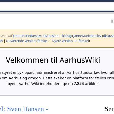
, 08:13 af
JanneMarieBarslev
(
diskussion
|
bidrag
)
JanneMarieBarslev
(
diskus
on
|
Nuværende version
(
forskel
) |
Nyere version →
(
forskel
)
Velkommen til AarhusWiki
rstyret encyklopædi administreret af Aarhus Stadsarkiv, hvor a
n om Aarhus og omegn. Dette skaber en platform for fælles eri
byen. AarhusWiki indeholder lige nu
7.254
artikler.
el: Sven Hansen -
Sen