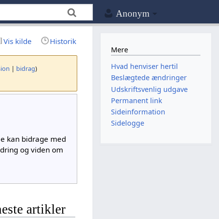
Anonym
Vis kilde
Historik
Mere
Hvad henviser hertil
sion
|
bidrag
)
Beslægtede ændringer
Udskriftsvenlig udgave
Permanent link
Sideinformation
Sidelogge
lle kan bidrage med
ndring og viden om
este artikler