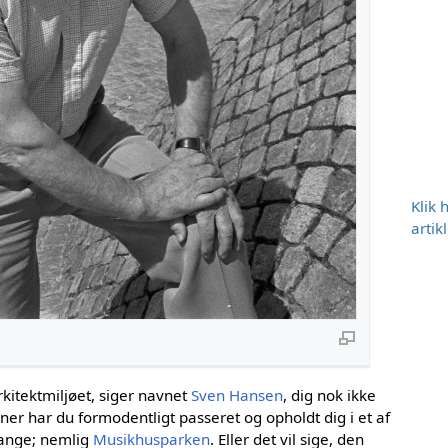
Klik 
artik
rkitektmiljøet, siger navnet
Sven Hansen
, dig nok ikke
r har du formodentligt passeret og opholdt dig i et af
gange; nemlig
Musikhusparken
. Eller det vil sige, den