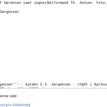
denne side:
son
(
vis kildekode
)