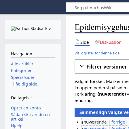
Epidemisygehus
Side
Diskussion
Vis loglister for denne side
Navigation
Alle artikler
Filtrer versioner
Kategorier
Specialsider
Valg af forskel: Marker m
Tilfældig side
knappen nederst på siden.
Forklaring:
(nuværende)
=
Deltagelse
ændring.
Opret en konto
Sådan skriver du en
artikel
nuværende
forrige
Hjælp
I
nuværende
forrige