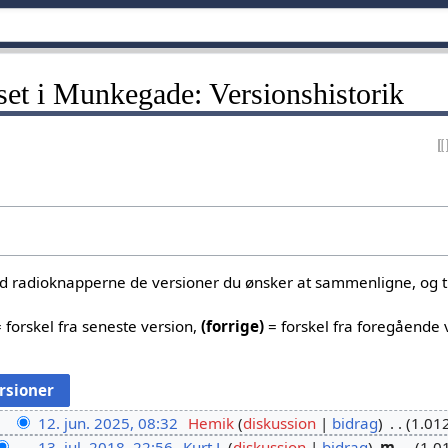
et i Munkegade: Versionshistorik
ed radioknapperne de versioner du ønsker at sammenligne, og tr
 forskel fra seneste version,
(forrige)
= forskel fra foregående 
12. jun. 2025, 08:32
Hemik
diskussion
bidrag
1.01
13. jul. 2018, 22:56
Kurt L
diskussion
bidrag
m
1.0