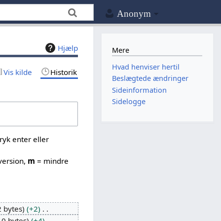
Anonym
Hjælp
Mere
Hvad henviser hertil
Vis kilde
Historik
Beslægtede ændringer
Sideinformation
Sidelogge
yk enter eller
version,
m
= mindre
2 bytes
+2
10 bytes
+4