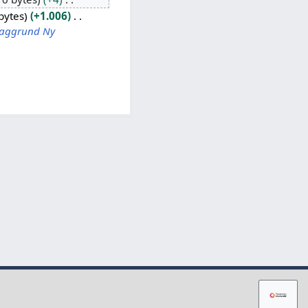
bytes
+1.006
 baggrund Ny