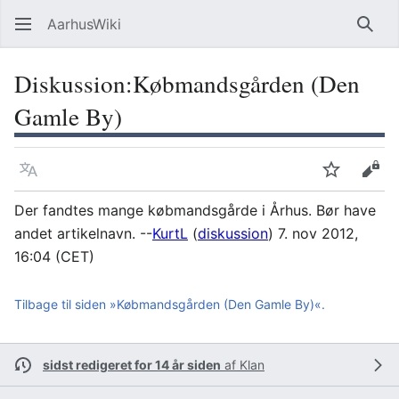
AarhusWiki
Søg
Diskussion
:
Købmandsgården (Den
Gamle By)
Sprog
Overvåg
Vis 
Der fandtes mange købmandsgårde i Århus. Bør have
andet artikelnavn. --
KurtL
(
diskussion
) 7. nov 2012,
16:04 (CET)
Tilbage til siden »Købmandsgården (Den Gamle By)«.
sidst redigeret for 14 år siden
af
Klan