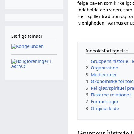
følge paven som kirkeligt 
indeholde den viden, som e
Heri spiller tradition og f
Menigheden i Aarhus er ud
Særlige temaer
Indholdsfortegnelse
1
Gruppens historie i
2
Organisation
3
Medlemmer
4
Økonomiske forhold
5
Religiøs/spirituel pr
6
Eksterne relationer
7
Forandringer
8
Original kilde
Gruppens historie 