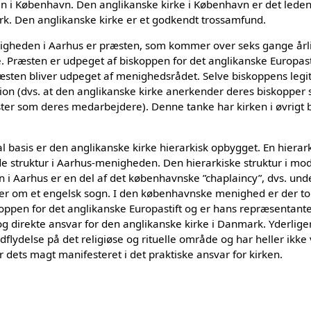
n i København. Den anglikanske kirke i København er det lede
rk. Den anglikanske kirke er et godkendt trossamfund.
nigheden i Aarhus er præsten, som kommer over seks gange årl
. Præsten er udpeget af biskoppen for det anglikanske Europast
æsten bliver udpeget af menighedsrådet. Selve biskoppens legi
sion (dvs. at den anglikanske kirke anerkender deres biskopper
ster som deres medarbejdere). Denne tanke har kirken i øvrigt 
al basis er den anglikanske kirke hierarkisk opbygget. En hierar
lade struktur i Aarhus-menigheden. Den hierarkiske struktur i mod
 i Aarhus er en del af det københavnske ”chaplaincy”, dvs. u
der om et engelsk sogn. I den københavnske menighed er der to
skoppen for det anglikanske Europastift og er hans repræsentant
g direkte ansvar for den anglikanske kirke i Danmark. Yderlige
lydelse på det religiøse og rituelle område og har heller ikke v
r dets magt manifesteret i det praktiske ansvar for kirken.