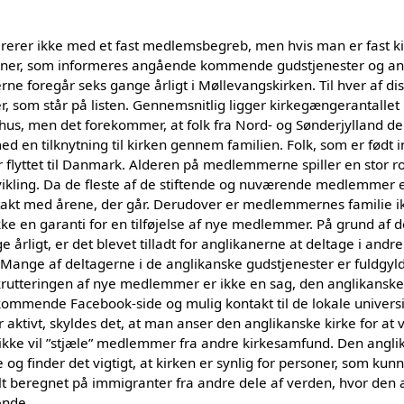
ererer ikke med et fast medlemsbegreb, men hvis man er fast
soner, som informeres angående kommende gudstjenester og an
e foregår seks gange årligt i Møllevangskirken. Til hver af di
er, som står på listen. Gennemsnitlig ligger kirkegængerantalle
rhus, men det forekommer, at folk fra Nord- og Sønderjylland 
d en tilknytning til kirken gennem familien. Folk, som er født i
 flyttet til Danmark. Alderen på medlemmerne spiller en stor roll
ikling. Da de fleste af de stiftende og nuværende medlemmer e
takt med årene, der går. Derudover er medlemmernes familie i
ke en garanti for en tilføjelse af nye medlemmer. På grund af de
e årligt, er det blevet tilladt for anglikanerne at deltage i andre
e. Mange af deltagerne i de anglikanske gudstjenester er fuldg
rutteringen af nye medlemmer er ikke en sag, den anglikanske ki
mmende Facebook-side og mulig kontakt til de lokale universit
r aktivt, skyldes det, at man anser den anglikanske kirke for a
ikke vil ”stjæle” medlemmer fra andre kirkesamfund. Den anglik
og finder det vigtigt, at kirken er synlig for personer, som kun
t beregnet på immigranter fra andre dele af verden, hvor den 
ende.