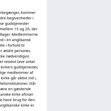
 kirkegænger, kommer
dre begivenheder i
sse gudstjenester
t mellem 15 og 20, der
deltager. Medlemmerne
nd i en anglikansk
e i forhold til
r ældre personer,
kke nødvendigvis
t relativt lave antal
 kirkers gudstjenester,
yldige medlemmer af
rke går aktivt ind i,
etsinstitutioner. Når
t være en gæstende
anske kirke afviser
ne have brug for den.
anglikanske kirke er