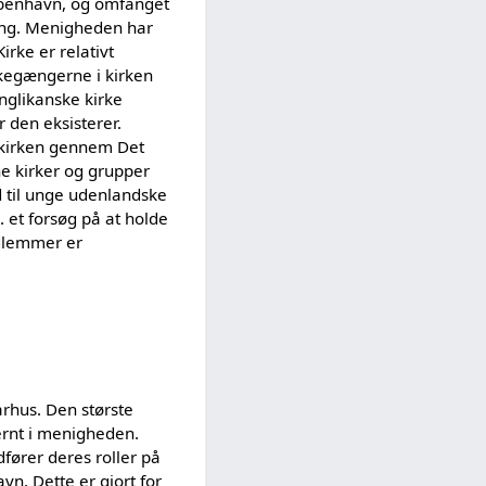
øbenhavn, og omfanget
ing. Menigheden har
rke er relativt
kegængerne i kirken
anglikanske kirke
r den eksisterer.
m kirken gennem Det
ne kirker og grupper
d til unge udenlandske
 et forsøg på at holde
dlemmer er
arhus. Den største
ternt i menigheden.
fører deres roller på
vn. Dette er gjort for