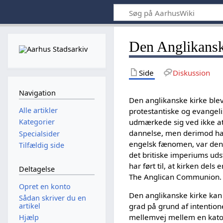
Den Anglikansk
Side
Diskussion
Navigation
Den anglikanske kirke blev
Alle artikler
protestantiske og evangeli
udmærkede sig ved ikke at 
Kategorier
dannelse, men derimod havd
Specialsider
engelsk fænomen, var den u
Tilfældig side
det britiske imperiums uds
har ført til, at kirken de
Deltagelse
The Anglican Communion.
Opret en konto
Den anglikanske kirke kan i
Sådan skriver du en
artikel
grad på grund af intentione
mellemvej mellem en katol
Hjælp