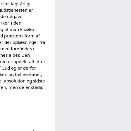
fastlagt årligt
gudstjenesten er
este udgave.
rker. I den
 og at man knæler
ed præsten i form af
er der oplæsninger fra
men forefindes i
rnes alder. Den
e er opdelt, alt efter
f Gud og er derfor
ken og fællesskabet,
, absolution og sidste
ren, men de er stadig