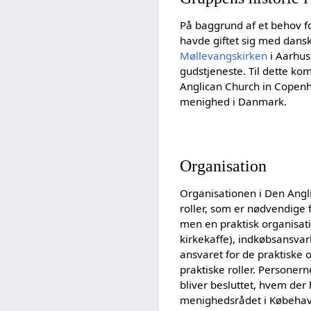
På baggrund af et behov f
havde giftet sig med dans
Møllevangskirken
i Aarhus 
gudstjeneste. Til dette ko
Anglican Church in Copenh
menighed i Danmark.
Organisation
Organisationen i Den Angli
roller, som er nødvendige f
men en praktisk organisati
kirkekaffe), indkøbsansvar
ansvaret for de praktiske 
praktiske roller. Personerne
bliver besluttet, hvem der
menighedsrådet i Købehav