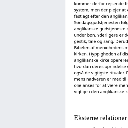
kommer derfor rejsende fra
system, men der plejer at 
fastlagt efter den anglika
Søndagsgudstjenesten følg
anglikanske gudstjeneste 
under bøn. Yderligere er de
gestik, tale og sang. Deru
Bibelen af menighedens me
kirken. Hyppigheden af dis
anglikanske kirke operere
hvordan deres oprindelse e
også de vigtigste rituale
mens nadveren er med til a
olie anses for at være me
vigtige i den anglikanske 
Eksterne relationer