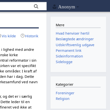
Anonym
Mere
Hvad henviser hertil
Vis kilde
Historik
Beslægtede ændringer
Udskriftsvenlig udgave
, i lighed med andre
Permanent link
anske kirke
Sideinformation
ntral reformator i sin
Sidelogge
rken var et specifikt
e områder. I kraft af
den har i dag. Dette
 kirkesamfund ved navn
Kategorier
Foreninger
 og det er i særlig
Religion
Dette leder til en
ineret ved ikke at