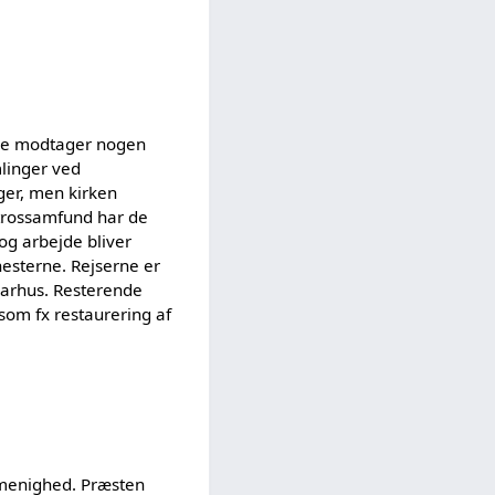
ikke modtager nogen
mlinger ved
ger, men kirken
 trossamfund har de
 og arbejde bliver
esterne. Rejserne er
Aarhus. Resterende
 som fx restaurering af
e menighed. Præsten