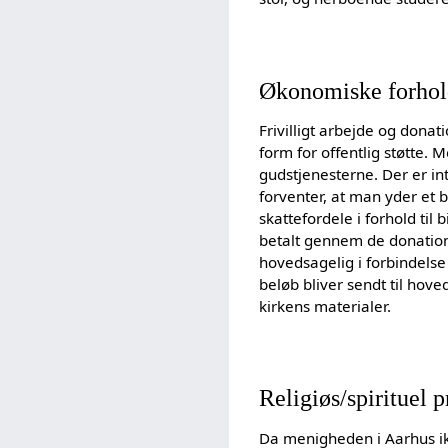
Økonomiske forho
Frivilligt arbejde og dona
form for offentlig støtte
gudstjenesterne. Der er i
forventer, at man yder et
skattefordele i forhold ti
betalt gennem de donation
hovedsagelig i forbindels
beløb bliver sendt til hove
kirkens materialer.
Religiøs/spirituel p
Da menigheden i Aarhus ikk