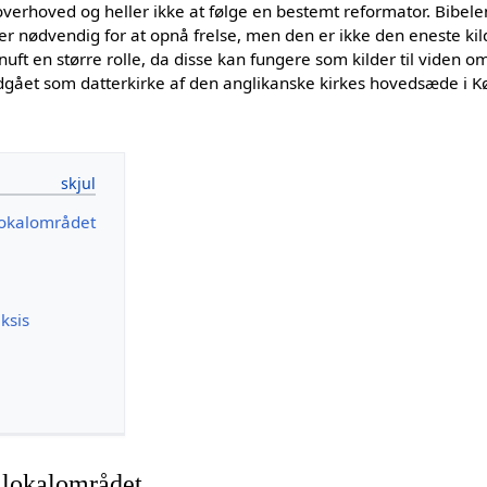
overhoved og heller ikke at følge en bestemt reformator. Bibele
r nødvendig for at opnå frelse, men den er ikke den eneste kil
ornuft en større rolle, da disse kan fungere som kilder til viden o
gået som datterkirke af den anglikanske kirkes hovedsæde i 
 lokalområdet
aksis
i lokalområdet