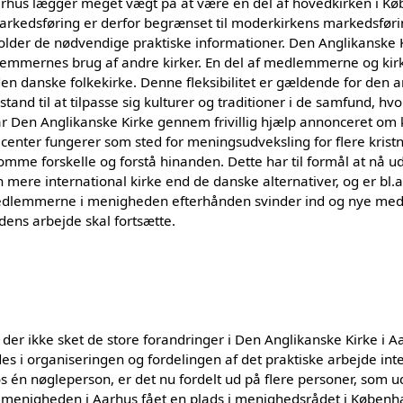
arhus lægger meget vægt på at være en del af hovedkirken i K
rkedsføring er derfor begrænset til moderkirkens markedsfør
lder de nødvendige praktiske informationer. Den Anglikanske Ki
lemmernes brug af andre kirker. En del af medlemmerne og kir
 den danske folkekirke. Denne fleksibilitet er gældende for den 
stand til at tilpasse sig kulturer og traditioner i de samfund, hvo
har Den Anglikanske Kirke gennem frivillig hjælp annonceret o
enter fungerer som sted for meningsudveksling for flere krist
mme forskelle og forstå hinanden. Dette har til formål at nå u
mere international kirke end de danske alternativer, og er bl.a.
edlemmerne i menigheden efterhånden svinder ind og nye me
ens arbejde skal fortsætte.
 der ikke sket de store forandringer i Den Anglikanske Kirke i A
des i organiseringen og fordelingen af det praktiske arbejde in
s én nøgleperson, er det nu fordelt ud på flere personer, som ud
har menigheden i Aarhus fået en plads i menighedsrådet i Københa