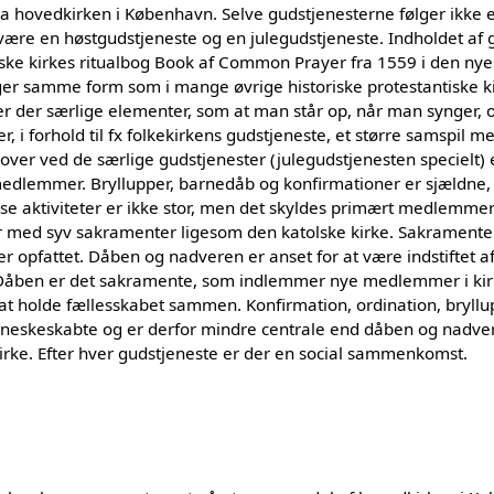
 hovedkirken i København. Selve gudstjenesterne følger ikke et 
være en høstgudstjeneste og en julegudstjeneste. Indholdet af 
nske kirkes ritualbog Book af Common Prayer fra 1559 i den ny
er samme form som i mange øvrige historiske protestantiske ki
er der særlige elementer, som at man står op, når man synger,
r, i forhold til fx folkekirkens gudstjeneste, et større samspil m
dover ved de særlige gudstjenester (julegudstjenesten specielt) 
dlemmer. Bryllupper, barnedåb og konfirmationer er sjældne, 
se aktiviteter er ikke stor, men det skyldes primært medlemme
r med syv sakramenter ligesom den katolske kirke. Sakramentern
r opfattet. Dåben og nadveren er anset for at være indstiftet a
r. Dåben er det sakramente, som indlemmer nye medlemmer i kir
t holde fællesskabet sammen. Konfirmation, ordination, bryllup
nneskeskabte og er derfor mindre centrale end dåben og nadve
kirke. Efter hver gudstjeneste er der en social sammenkomst.