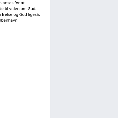
n anses for at
de til viden om Gud.
m frelse og Gud ligeså.
København.