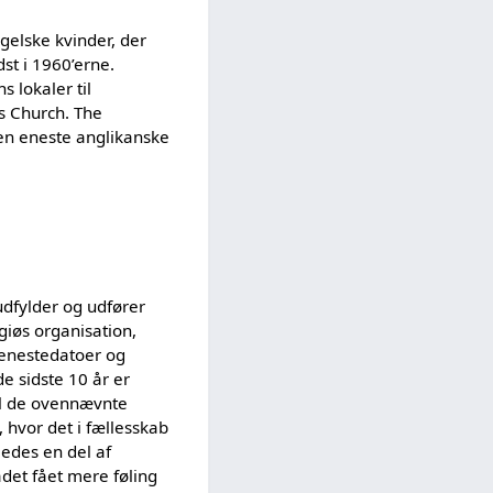
gelske kvinder, der
st i 1960’erne.
s lokaler til
’s Church. The
en eneste anglikanske
udfylder og udfører
giøs organisation,
jenestedatoer og
e sidste 10 år er
til de ovennævnte
p, hvor det i fællesskab
ledes en del af
et fået mere føling