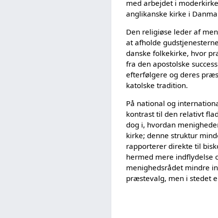
med arbejdet i moderkirke
anglikanske kirke i Danma
Den religiøse leder af me
at afholde gudstjenesterne
danske folkekirke, hvor pr
fra den apostolske succes
efterfølgere og deres præ
katolske tradition.
På national og internation
kontrast til den relativt f
dog i, hvordan menigheden
kirke; denne struktur min
rapporterer direkte til bi
hermed mere indflydelse o
menighedsrådet mindre indf
præstevalg, men i stedet e