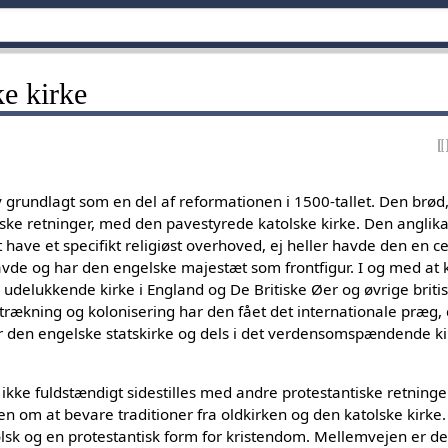
e kirke
 grundlagt som en del af reformationen i 1500-tallet. Den brød
ske retninger, med den pavestyrede katolske kirke. Den anglik
have et specifikt religiøst overhoved, ej heller havde den en ce
e og har den engelske majestæt som frontfigur. I og med at ki
delukkende kirke i England og De Britiske Øer og øvrige britisk
trækning og kolonisering har den fået det internationale præg, 
ls er den engelske statskirke og dels i det verdensomspændende
kke fuldstændigt sidestilles med andre protestantiske retninger,
n om at bevare traditioner fra oldkirken og den katolske kirke. 
sk og en protestantisk form for kristendom. Mellemvejen er def