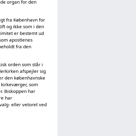
nde organ for den
igt fra København for
ift og ikke som i den
timitet er bestemt ud
 som apostlenes
beholdt fra den
kisk orden som står i
erkirken afspejler sig
nder den københavnske
 kirkeværger, som
er. Biskoppen har
re har
alg- eller vetoret ved