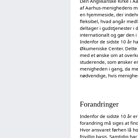
Den Anglikanske Kirke i A
af Aarhus-menighedens ma
en hjemmeside, der indeho
fleksibel, hvad angår med
deltager i gudstjenester i
internationalt og gør den i 
Indenfor de sidste 10 år 
Økumeniske Center. Dette c
med et ønske om at overko
studerende, som ønsker en 
menigheden i gang, da m
nødvendige, hvis menighed
Forandringer
Indenfor de sidste 10 år er
forandring må siges at fin
Hvor ansvaret førhen lå ho
frivillig basis. Samtidig 