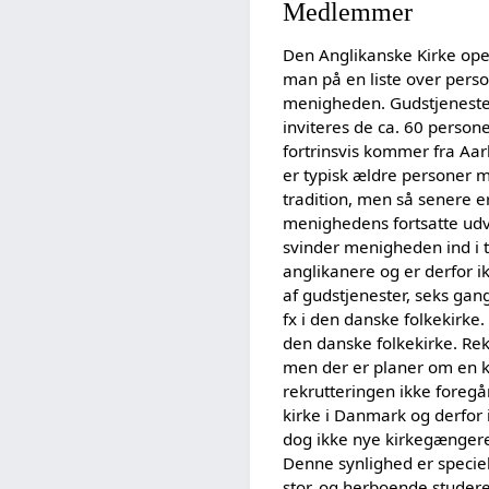
Medlemmer
Den Anglikanske Kirke op
man på en liste over per
menigheden. Gudstjenestern
inviteres de ca. 60 person
fortrinsvis kommer fra Aa
er typisk ældre personer me
tradition, men så senere er
menighedens fortsatte udv
svinder menigheden ind i 
anglikanere og er derfor ik
af gudstjenester, seks gang
fx i den danske folkekirk
den danske folkekirke. Rek
men der er planer om en ko
rekrutteringen ikke foregå
kirke i Danmark og derfor 
dog ikke nye kirkegængere 
Denne synlighed er speciel
stor, og herboende studer