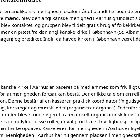
or en anglikansk menighed i lokalområdet blandt herboende en
ke mænd, blev den anglikanske menighed i Aarhus grundlagt sid
blev kontaktet, og gruppen blev tildelt gratis brug af folkekirken
mmer en præst fra den anglikanske kirke i København (St. Alban
agen) og prædiker. Indtil da havde kirken i København været d
kanske Kirke i Aarhus er baseret på medlemmer, som frivilligt 
or, at menigheden fortsat kan bestå. Der er ikke tale om en reli
on. Denne består af en kasserer, praktisk koordinator (fx gudst
lig, korsanger og musisk leder (organiserer organist). Indenfor d
områder blevet uddelegeret fra én enkelt organisatorisk leder 
, som udfylder disse roller, er valgt ud fra et frivillighedsprinci
 har hvilke opgaver. Kassereren for menigheden i Aarhus er lige
n. Menigheden i Aarhus har nu gennem pladsen i menighedsråd