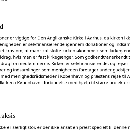
ld
tioner er vigtige for Den Anglikanske Kirke i Aarhus, da kirken 
. Menigheden er selvfinansierende igennem donationer og indsa
ntet krav om, at man skal støtte kirken økonomisk som kirkegæn
 bidrag, hvis man er fast kirkegænger. Som godkendt/anerkendt
l bidrag fra medlemmerne. Kirken er selvfinansierende, og rejser
er og indsamlinger, som menigheden foretager under gudstjen
e med menighedsrådsmøder i København og præstens rejse til 
dkirken i København i forbindelse med hjælp til større projekter
raksis
e er særligt stor, er der ikke ansat en præst specielt til denn