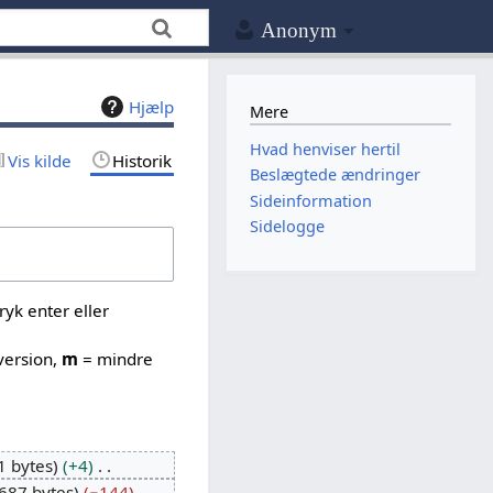
Anonym
Hjælp
Mere
Hvad henviser hertil
Vis kilde
Historik
Beslægtede ændringer
Sideinformation
Sidelogge
yk enter eller
version,
m
= mindre
1 bytes
+4
687 bytes
−144