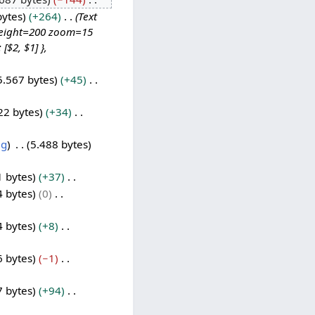
bytes
+264
Text
 height=200 zoom=15
[$2, $1] },
5.567 bytes
+45
22 bytes
+34
ag
5.488 bytes
1 bytes
+37
4 bytes
0
4 bytes
+8
6 bytes
−1
7 bytes
+94