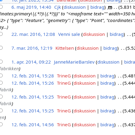
6. maj 2019, 14:40
Cjk
diskussion
bidrag
m
5.831 
inates:primary\|(.*?)\|(.*?)}}" to "<mapframe text="" width=350
 { "type": "Feature", "geometry": { "type": "Point", "coordinates": 
y...
22. mar. 2016, 12:08
Venni sale
diskussion
bidrag
7. mar. 2016, 12:19
Kittelsen
diskussion
bidrag
5.5
1. apr. 2014, 09:22
JanneMarieBarslev
diskussion
bidr
 fabrikken
12. feb. 2014, 15:28
TrineG
diskussion
bidrag
5.48
12. feb. 2014, 15:26
TrineG
diskussion
bidrag
5.44
fabrik
12. feb. 2014, 15:25
TrineG
diskussion
bidrag
5.44
fabrik
12. feb. 2014, 15:25
TrineG
diskussion
bidrag
5.43
ken
12. feb. 2014, 14:56
TrineG
diskussion
bidrag
5.43