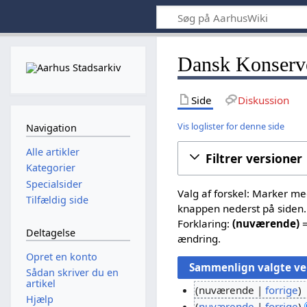
Dansk Konserve
Side
Diskussion
Vis loglister for denne side
Navigation
Alle artikler
Filtrer versioner
Kategorier
Specialsider
Valg af forskel: Marker m
Tilfældig side
knappen nederst på siden.
Forklaring:
(nuværende)
=
Deltagelse
ændring.
Opret en konto
Sådan skriver du en
artikel
nuværende
forrige
Hjælp
I
nuværende
forrige