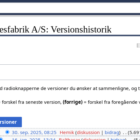
sfabrik A/S: Versionshistorik
ed radioknapperne de versioner du ønsker at sammenligne, og tr
 forskel fra seneste version,
(forrige)
= forskel fra foregående 
30. sep. 2025, 08:25
Hemik
diskussion
bidrag
5.69
16. jan. 2025, 13:34
Balthasar
diskussion
bidrag
5.