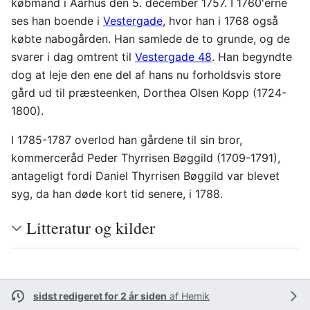
købmand i Aarhus den 5. december 1757. I 1760'erne
ses han boende i
Vestergade
, hvor han i 1768 også
købte nabogården. Han samlede de to grunde, og de
svarer i dag omtrent til
Vestergade 48
. Han begyndte
dog at leje den ene del af hans nu forholdsvis store
gård ud til præsteenken, Dorthea Olsen Kopp (1724-
1800).
I 1785-1787 overlod han gårdene til sin bror,
kommerceråd Peder Thyrrisen Bøggild (1709-1791),
antageligt fordi Daniel Thyrrisen Bøggild var blevet
syg, da han døde kort tid senere, i 1788.
Litteratur og kilder
sidst redigeret for 2 år siden
af
Hemik