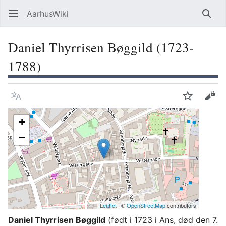
AarhusWiki
Søg
Daniel Thyrrisen Bøggild (1723-
1788)
Sprog
Overvåg
Vis 
+
−
Leaflet
| ©
OpenStreetMap
contributors
Daniel Thyrrisen Bøggild
(født i 1723 i Ans, død den 7.