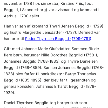
november 1788 hos sin søster, Kirstine Friis, født
Bøggild, i Skanderborg) var avlsmand og købmand i
Aarhus i 1700-tallet.
Han var søn af kromand Thyrri Jensen Bøggild (-1729)
og hustru Margrethe Jensdatter (-1737). Dermed var
han bror til
Peder Thyrrisen Bøggild (1709-1791)
.
Gift med Johanne Marie Olufsdatter. Sammen fik de
flere børn, herunder Nille Dorothea Bøggild (1758-),
Johannes Bøggild (1768-1833) og Thyrre Danielsen
Bøggild (1768-1859). Sønnen Johannes Bøggild (1768-
1833) blev farfar til bankdirektør Børge Thorlacius
Bøggild (1835-1895), der blev far til gesandten og
generalkonsulen, Johannes Erhardt Bøggild (1878-
1929).
Daniel Thyrrisen Bøggild tog borgerskab som