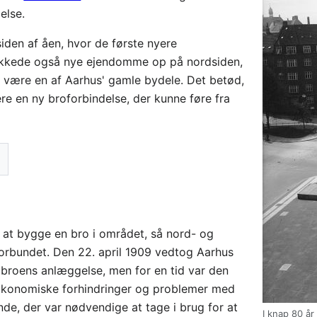
else.
iden af åen, hvor de første nyere
ukkede også nye ejendomme op på nordsiden,
t være en af Aarhus' gamle bydele. Det betød,
re en ny broforbindelse, der kunne føre fra
i at bygge en bro i området, så nord- og
forbundet. Den 22. april 1909 vedtog Aarhus
 broens anlæggelse, men for en tid var den
f økonomiske forhindringer og problemer med
unde, der var nødvendige at tage i brug for at
I knap 80 år