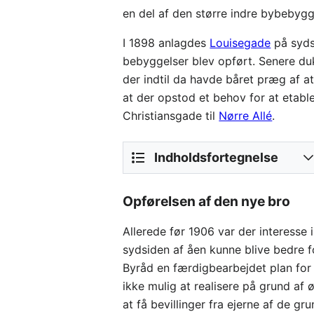
en del af den større indre bybebygg
I 1898 anlagdes
Louisegade
på syds
bebyggelser blev opført. Senere d
der indtil da havde båret præg af a
at der opstod et behov for at etable
Christiansgade til
Nørre Allé
.
Indholdsfortegnelse
Opførelsen af den nye bro
Allerede før 1906 var der interesse 
sydsiden af åen kunne blive bedre 
Byråd en færdigbearbejdet plan for
ikke mulig at realisere på grund a
at få bevillinger fra ejerne af de gr