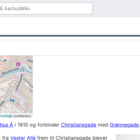
reetMap
contributors
hus Å
i 1910 og forbinder
Christiansgade
med
Grønnegade
t fra
Vester Allé
frem til Christiansgade blevet