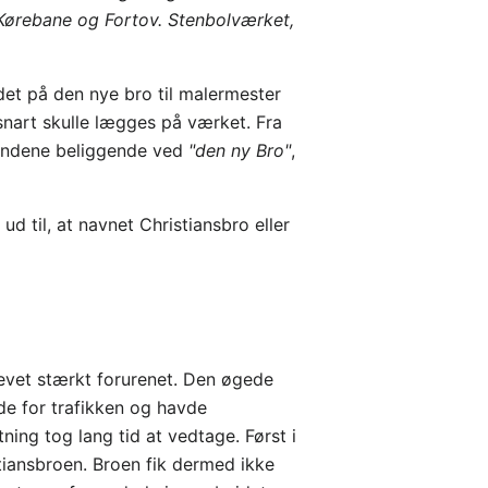
 Kørebane og Fortov. Stenbolværket,
jdet på den nye bro til malermester
snart skulle lægges på værket. Fra
rundene beliggende ved
"den ny Bro"
,
d til, at navnet Christiansbro eller
levet stærkt forurenet. Den øgede
de for trafikken og havde
ing tog lang tid at vedtage. Først i
iansbroen. Broen fik dermed ikke