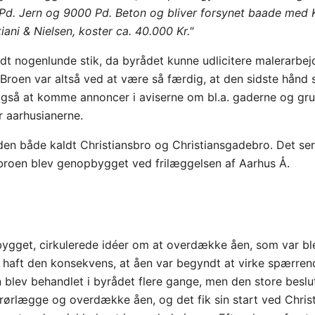
 Pd. Jern og 9000 Pd. Beton og bliver forsynet baade med
iani & Nielsen, koster ca. 40.000 Kr."
oldt nogenlunde stik, da byrådet kunne udlicitere malerarbe
 Broen var altså ved at være så færdig, at den sidste hånd 
også at komme annoncer i aviserne om bl.a. gaderne og g
r aarhusianerne.
den både kaldt Christiansbro og Christiansgadebro. Det ser u
er broen blev genopbygget ved frilæggelsen af Aarhus Å.
 bygget, cirkulerede idéer om at overdække åen, som var b
 haft den konsekvens, at åen var begyndt at virke spærren
 blev behandlet i byrådet flere gange, men den store beslutn
ørlægge og overdække åen, og det fik sin start ved Christ