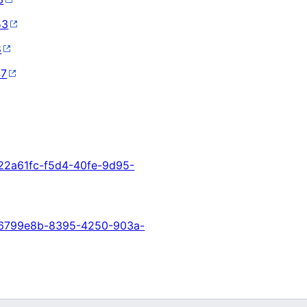
53
8
47
622a61fc-f5d4-40fe-9d95-
A06799e8b-8395-4250-903a-