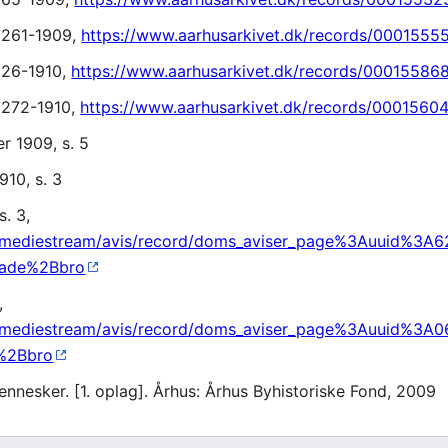
. 261-1909,
https://www.aarhusarkivet.dk/records/0001555
. 26-1910,
https://www.aarhusarkivet.dk/records/00015586
. 272-1910,
https://www.aarhusarkivet.dk/records/0001560
r 1909, s. 5
910, s. 3
s. 3,
dk/mediestream/avis/record/doms_aviser_page%3Auuid%3A
gade%2Bbro
,
.dk/mediestream/avis/record/doms_aviser_page%3Auuid%3
e%2Bbro
ennesker. [1. oplag]. Århus: Århus Byhistoriske Fond, 2009