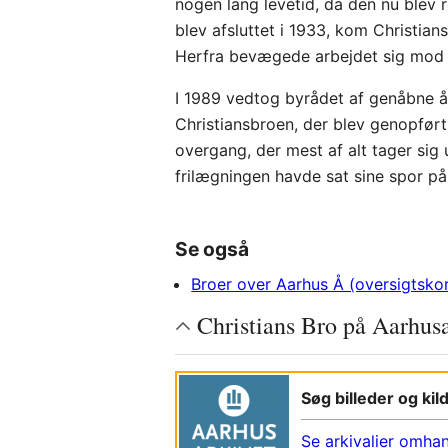
nogen lang levetid, da den nu blev
blev afsluttet i 1933, kom Christi
Herfra bevægede arbejdet sig mod øs
I 1989 vedtog byrådet af genåbne å
Christiansbroen, der blev genopført
overgang, der mest af alt tager sig
frilægningen havde sat sine spor p
Se også
Broer over Aarhus Å (oversigtskor
Christians Bro på Aarhus
Søg billeder og ki
Se arkivalier omha