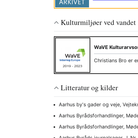
Kulturmiljøer ved vandet
WaVE Kulturarvs
Christians Bro er e
Litteratur og kilder
Aarhus by's gader og veje, Vejtek
Aarhus Byrådsforhandlinger, Møde
Aarhus Byrådsforhandlinger, Mødet
Aarhus Byråds journalsager, J. Nr