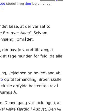
ade
stedet hvor
åen
løb en under
en
.
et læse, at der var sat to
de Bro over Aaen"
. Selvom
menhæng i området.
, der havde været tiltrængt i
k at tage munden for fuld, da alle
ing, vejvæsen og hovedvandløb'
ro
op til forhandling. Broen skulle
n skulle opfylde bestemte krav i
 Aarhus Å.
. Denne gang var meldingen, at
al være færdig i August. Den vil