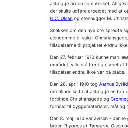
anlægge broen som ønsket. Alligev
der skulle udføre arbejdet med at o
N.C. Olsen
og stenhugger M. Christ
Snakken om den nye bro spredte sig
ejendomme til salg i Christiansgad
tilladelserne til projektet endnu 
Den 27. februar 1910 kunne man læ
området, ville stå færdig i løbet af
tilladelser endnu ikke var på plads.
Den 28. april 1910 tog
Aarhus Byrå
om tilladelse til at anlægge en bro
forbinde Christiansgade og
Grønne
forhold til byggematerialer, mål og 
Den 8. maj 1910 var avisen - denn
broen
"bygges af Tømrerm. Olsen og