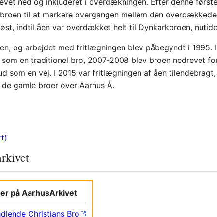
 revet ned og inkluderet i overdækningen. Efter denne førs
ansbroen til at markere overgangen mellem den overdækkede
t, indtil åen var overdækket helt til Dynkarkbroen, nutide
en, og arbejdet med fritlægningen blev påbegyndt i 1995. 
 som en traditionel bro, 2007-2008 blev broen nedrevet for 
 ud som en vej. I 2015 var fritlægningen af åen tilendebr
å de gamle broer over Aarhus Å.
t)
arkivet
lder på AarhusArkivet
ndlende Christians Bro