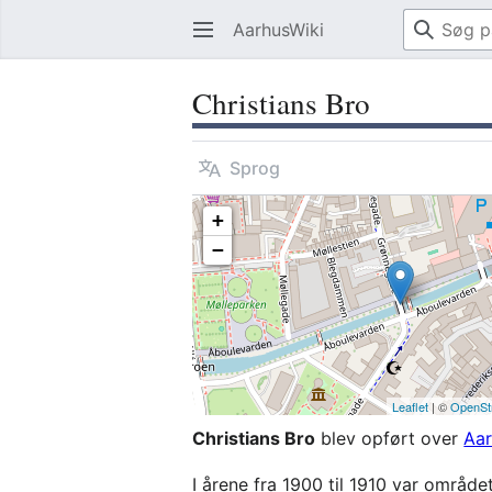
AarhusWiki
Christians Bro
Sprog
+
−
Leaflet
| ©
OpenSt
Christians Bro
blev opført over
Aar
I årene fra 1900 til 1910 var område