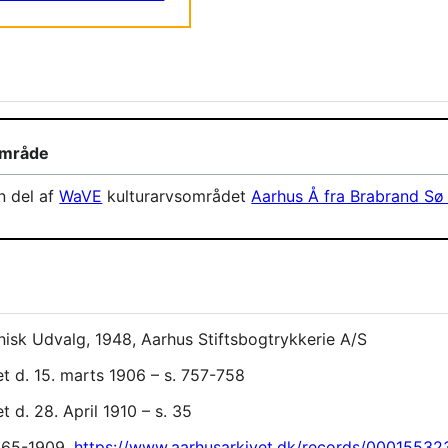
område
n del af
WaVE
kulturarvsområdet
Aarhus Å fra Brabrand Sø 
nisk Udvalg, 1948, Aarhus Stiftsbogtrykkerie A/S
t d. 15. marts 1906 – s. 757-758
 d. 28. April 1910 – s. 35
. 65-1909,
https://www.aarhusarkivet.dk/records/00015532