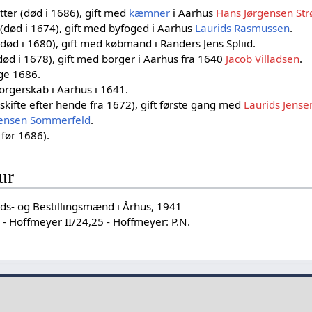
ter (død i 1686), gift med
kæmner
i Aarhus
Hans Jørgensen S
(død i 1674), gift med byfoged i Aarhus
Laurids Rasmussen
.
død i 1680), gift med købmand i Randers Jens Spliid.
død i 1678), gift med borger i Aarhus fra 1640
Jacob Villadsen
.
rge 1686.
rgerskab i Aarhus i 1641.
skifte efter hende fra 1672), gift første gang med
Laurids Jense
gensen Sommerfeld
.
før 1686).
ur
eds- og Bestillingsmænd i Århus, 1941
- Hoffmeyer II/24,25 - Hoffmeyer: P.N.