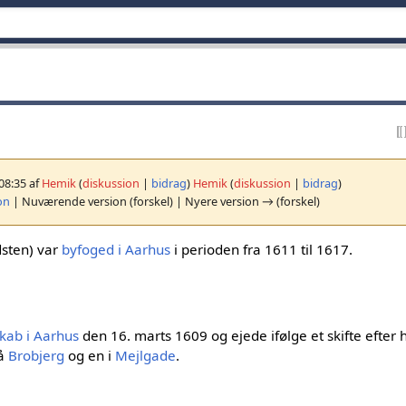
 08:35 af
Hemik
(
diskussion
|
bidrag
)
Hemik
(
diskussion
|
bidrag
)
on
| Nuværende version (forskel) | Nyere version → (forskel)
dsten) var
byfoged i Aarhus
i perioden fra 1611 til 1617.
kab i Aarhus
den 16. marts 1609 og ejede ifølge et skifte efter 
på
Brobjerg
og en i
Mejlgade
.