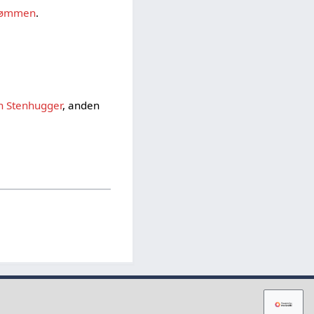
trømmen
.
n Stenhugger
, anden