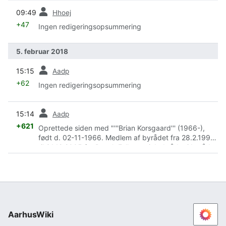
forrige
09:49
Hhoej
+47
Ingen redigeringsopsummering
5. februar 2018
forrige
15:15
Aadp
+62
Ingen redigeringsopsummering
forrige
15:14
Aadp
+621
Oprettede siden med "'''Brian Korsgaard''' (1966-),
født d. 02-11-1966. Medlem af byrådet fra 28.2.1998
til 31.12.2005 for Dansk Folkeparti. Indtrådte i byrådet
i stedet for Birthe Skaaru..."
AarhusWiki