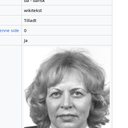
da - dansk
wikitekst
Tilladt
denne side
0
Ja