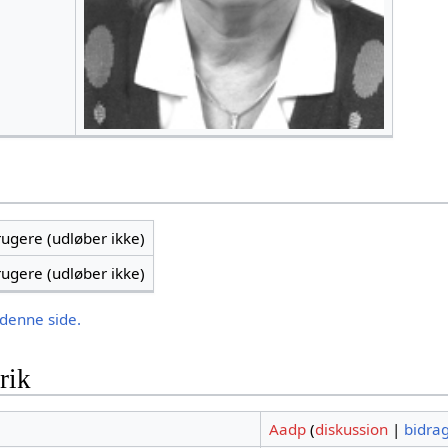
brugere (udløber ikke)
brugere (udløber ikke)
 denne side.
rik
Aadp
(
diskussion
|
bidra