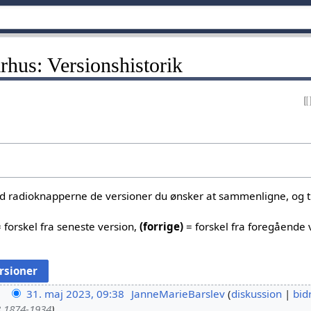
arhus: Versionshistorik
ed radioknapperne de versioner du ønsker at sammenligne, og tr
 forskel fra seneste version,
(forrige)
= forskel fra foregående 
31. maj 2023, 09:38
JanneMarieBarslev
diskussion
bid
 1874-1934