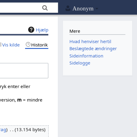
Anonym
Hjælp
Mere
Hvad henviser hertil
Vis kilde
Historik
Beslægtede ændringer
Sideinformation
Sidelogge
yk enter eller
version,
m
= mindre
rag
13.154 bytes