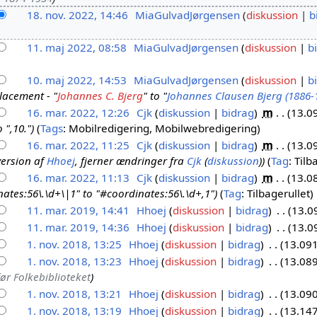
18. nov. 2022, 14:46
MiaGulvadJørgensen
diskussion
b
11. maj 2022, 08:58
MiaGulvadJørgensen
diskussion
b
10. maj 2022, 14:53
MiaGulvadJørgensen
diskussion
b
lacement - "
Johannes C. Bjerg
" to "
Johannes Clausen Bjerg (1886-
16. mar. 2022, 12:26
Cjk
diskussion
bidrag
m
13.0
 ",10."
Tags
:
Mobilredigering
Mobilwebredigering
16. mar. 2022, 11:25
Cjk
diskussion
bidrag
m
13.0
version af
Hhoej
, fjerner ændringer fra
Cjk
(
diskussion
)
Tag
:
Tilb
16. mar. 2022, 11:13
Cjk
diskussion
bidrag
m
13.0
ates:56\.\d+\|1" to "#coordinates:56\.\d+,1"
Tag
:
Tilbagerullet
11. mar. 2019, 14:41
Hhoej
diskussion
bidrag
13.0
11. mar. 2019, 14:36
Hhoej
diskussion
bidrag
13.0
1. nov. 2018, 13:25
Hhoej
diskussion
bidrag
13.091
1. nov. 2018, 13:23
Hhoej
diskussion
bidrag
13.089
før Folkebiblioteket
1. nov. 2018, 13:21
Hhoej
diskussion
bidrag
13.090
1. nov. 2018, 13:19
Hhoej
diskussion
bidrag
13.147