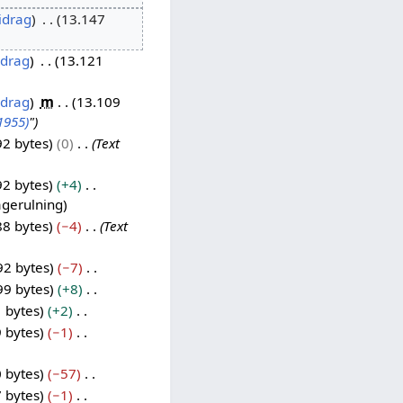
idrag
13.147
idrag
13.121
idrag
m
13.109
1955)
"
92 bytes
0
Text
92 bytes
+4
agerulning
88 bytes
−4
Text
92 bytes
−7
99 bytes
+8
 bytes
+2
 bytes
−1
 bytes
−57
 bytes
−1