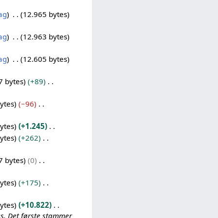
ag
12.965 bytes
ag
12.963 bytes
ag
12.605 bytes
7 bytes
+89
ytes
−96
ytes
+1.245
ytes
+262
7 bytes
0
ytes
+175
ytes
+10.822
s. Det første stammer