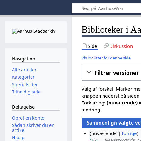
Biblioteker i A
Side
Diskussion
Vis loglister for denne side
Navigation
Alle artikler
Filtrer versioner
Kategorier
Specialsider
Valg af forskel: Marker m
Tilfældig side
knappen nederst på siden.
Forklaring:
(nuværende)
=
Deltagelse
ændring.
Opret en konto
Sådan skriver du en
artikel
nuværende
forrige
Hjælp
+7
→
Vestergade 23