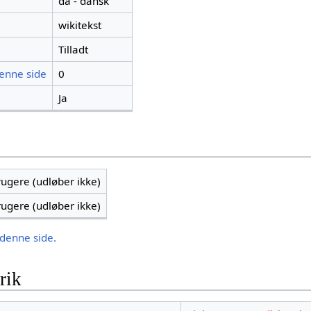
da - dansk
wikitekst
Tilladt
denne side
0
Ja
brugere (udløber ikke)
brugere (udløber ikke)
 denne side.
rik