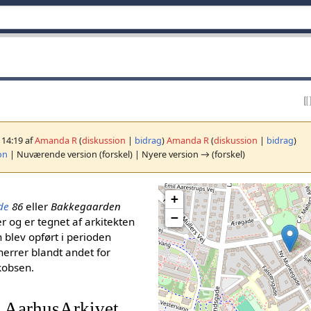
, 14:19 af
Amanda R
(
diskussion
|
bidrag
)
Amanda R
(
diskussion
|
bidrag
)
on
| Nuværende version (forskel) | Nyere version → (forskel)
+
de
86
eller
Bakkegaarden
−
er og er tegnet af arkitekten
blev opført i perioden
herrer blandt andet for
kobsen.
 AarhusArkivet