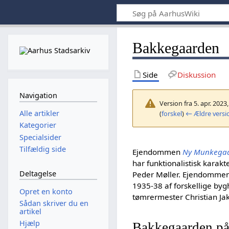
Bakkegaarden
Side
Diskussion
Navigation
Version fra 5. apr. 2023
Alle artikler
(
forskel
)
← Ældre versi
Kategorier
Specialsider
Tilfældig side
Ejendommen
Ny Munkega
har funktionalistisk karakt
Deltagelse
Peder Møller. Ejendommen 
1935-38 af forskellige byg
Opret en konto
tømrermester Christian Ja
Sådan skriver du en
artikel
Hjælp
Bakkegaarden på