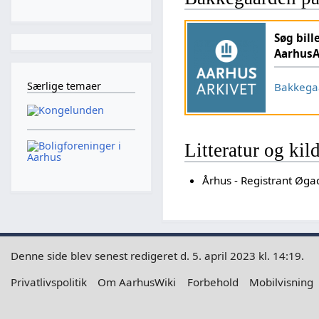
Søg bill
AarhusA
Særlige temaer
Bakkega
Litteratur og kil
Århus - Registrant Øga
Denne side blev senest redigeret d. 5. april 2023 kl. 14:19.
Privatlivspolitik
Om AarhusWiki
Forbehold
Mobilvisning