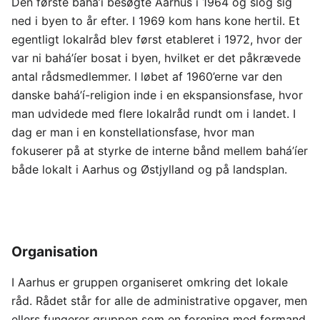
Den første bahá’í besøgte Aarhus i 1964 og slog sig
ned i byen to år efter. I 1969 kom hans kone hertil. Et
egentligt lokalråd blev først etableret i 1972, hvor der
var ni bahá’íer bosat i byen, hvilket er det påkrævede
antal rådsmedlemmer. I løbet af 1960’erne var den
danske bahá’í-religion inde i en ekspansionsfase, hvor
man udvidede med flere lokalråd rundt om i landet. I
dag er man i en konstellationsfase, hvor man
fokuserer på at styrke de interne bånd mellem bahá’íer
både lokalt i Aarhus og Østjylland og på landsplan.
Organisation
I Aarhus er gruppen organiseret omkring det lokale
råd. Rådet står for alle de administrative opgaver, men
ellers fungerer gruppen som en forening med formand,