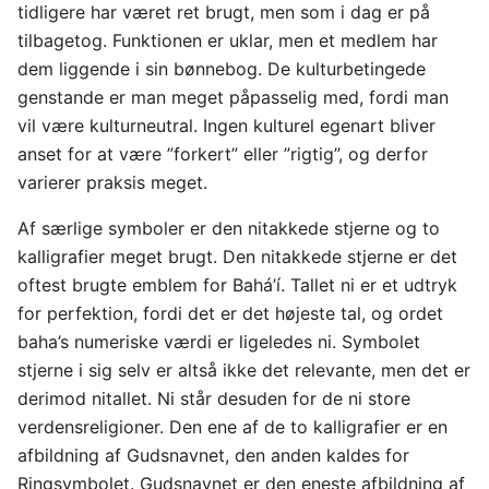
tidligere har været ret brugt, men som i dag er på
tilbagetog. Funktionen er uklar, men et medlem har
dem liggende i sin bønnebog. De kulturbetingede
genstande er man meget påpasselig med, fordi man
vil være kulturneutral. Ingen kulturel egenart bliver
anset for at være ”forkert” eller ”rigtig”, og derfor
varierer praksis meget.
Af særlige symboler er den nitakkede stjerne og to
kalligrafier meget brugt. Den nitakkede stjerne er det
oftest brugte emblem for Bahá’í. Tallet ni er et udtryk
for perfektion, fordi det er det højeste tal, og ordet
baha’s numeriske værdi er ligeledes ni. Symbolet
stjerne i sig selv er altså ikke det relevante, men det er
derimod nitallet. Ni står desuden for de ni store
verdensreligioner. Den ene af de to kalligrafier er en
afbildning af Gudsnavnet, den anden kaldes for
Ringsymbolet. Gudsnavnet er den eneste afbildning af