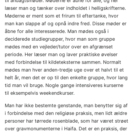
til andagtsmøder. Møderne er åbne for alle, og her
læser man og tænker over indholdet i helligskrifterne.
Møderne er ment som et frirum til eftertanke, hvor
man kan slappe af og opnå indre fred. Disse møder er
åbne for alle interesserede. Man mødes også i
deciderede studiegrupper, hvor man som gruppe
mødes med en vejleder/tutor over en afgrænset
periode. Her læser man og laver praktiske øvelser
med forbindelse til kildeteksterne sammen. Normalt
mødes man hver anden-tredje uge over et halvt til et
helt år, men det er op til den enkelte gruppe, hvor lang
tid man vil bruge. Nogle gange intensiveres kurserne
til eksempelvis weekendkurser.
Man har ikke bestemte genstande, man benytter sig af
i forbindelse med den religiøse praksis, men lidt ældre
personer har tørrede rosenblade, som har været strøet
over gravmonumenterne i Haifa. Det er en praksis, der