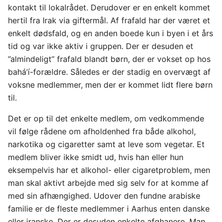
kontakt til lokalrådet. Derudover er en enkelt kommet
hertil fra Irak via giftermål. Af frafald har der været et
enkelt dødsfald, og en anden boede kun i byen i et års
tid og var ikke aktiv i gruppen. Der er desuden et
”almindeligt” frafald blandt børn, der er vokset op hos
bahá’í-forældre. Således er der stadig en overvægt af
voksne medlemmer, men der er kommet lidt flere børn
til.
Det er op til det enkelte medlem, om vedkommende
vil følge rådene om afholdenhed fra både alkohol,
narkotika og cigaretter samt at leve som vegetar. Et
medlem bliver ikke smidt ud, hvis han eller hun
eksempelvis har et alkohol- eller cigaretproblem, men
man skal aktivt arbejde med sig selv for at komme af
med sin afhængighed. Udover den fundne arabiske
familie er de fleste medlemmer i Aarhus enten danske
eller iranske. Der er desuden enkelte afghanere. Man