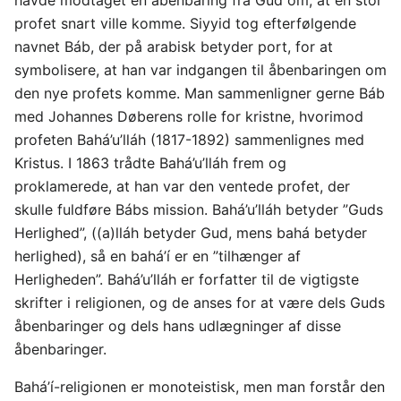
havde modtaget en åbenbaring fra Gud om, at en stor
profet snart ville komme. Siyyid tog efterfølgende
navnet Báb, der på arabisk betyder port, for at
symbolisere, at han var indgangen til åbenbaringen om
den nye profets komme. Man sammenligner gerne Báb
med Johannes Døberens rolle for kristne, hvorimod
profeten Bahá’u’lláh (1817-1892) sammenlignes med
Kristus. I 1863 trådte Bahá’u’lláh frem og
proklamerede, at han var den ventede profet, der
skulle fuldføre Bábs mission. Bahá’u’lláh betyder ”Guds
Herlighed”, ((a)lláh betyder Gud, mens bahá betyder
herlighed), så en bahá’í er en ”tilhænger af
Herligheden”. Bahá’u’lláh er forfatter til de vigtigste
skrifter i religionen, og de anses for at være dels Guds
åbenbaringer og dels hans udlægninger af disse
åbenbaringer.
Bahá’í-religionen er monoteistisk, men man forstår den