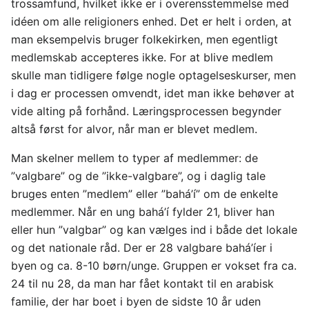
trossamfund, hvilket ikke er i overensstemmelse med
idéen om alle religioners enhed. Det er helt i orden, at
man eksempelvis bruger folkekirken, men egentligt
medlemskab accepteres ikke. For at blive medlem
skulle man tidligere følge nogle optagelseskurser, men
i dag er processen omvendt, idet man ikke behøver at
vide alting på forhånd. Læringsprocessen begynder
altså først for alvor, når man er blevet medlem.
Man skelner mellem to typer af medlemmer: de
”valgbare” og de ”ikke-valgbare”, og i daglig tale
bruges enten ”medlem” eller ”bahá’í” om de enkelte
medlemmer. Når en ung bahá’í fylder 21, bliver han
eller hun ”valgbar” og kan vælges ind i både det lokale
og det nationale råd. Der er 28 valgbare bahá’íer i
byen og ca. 8-10 børn/unge. Gruppen er vokset fra ca.
24 til nu 28, da man har fået kontakt til en arabisk
familie, der har boet i byen de sidste 10 år uden