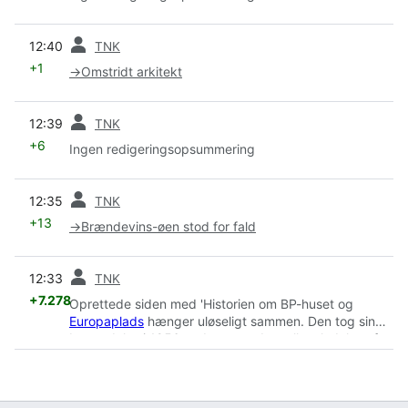
forrige
12:40
TNK
+1
→
Omstridt arkitekt
forrige
12:39
TNK
+6
Ingen redigeringsopsummering
forrige
12:35
TNK
+13
→
Brændevins-øen stod for fald
forrige
12:33
TNK
+7.278
Oprettede siden med 'Historien om BP-huset og
Europaplads
hænger uløseligt sammen. Den tog sin
begyndelse i 1956 under et møde mellem ledelsen for
det internationale BP Olie Kompagni og d...'