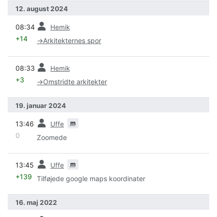
12. august 2024
forrige
08:34
Hemik
+14
→
Arkitekternes spor
forrige
08:33
Hemik
+3
→
Omstridte arkitekter
19. januar 2024
forrige
m
13:46
Uffe
0
Zoomede
forrige
m
13:45
Uffe
+139
Tilføjede google maps koordinater
16. maj 2022
forrige