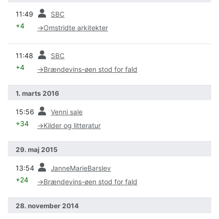
forrige
11:49
SBC
+4
→
Omstridte arkitekter
forrige
11:48
SBC
+4
→
Brændevins-øen stod for fald
1. marts 2016
forrige
15:56
Venni sale
+34
→
Kilder og litteratur
29. maj 2015
forrige
13:54
JanneMarieBarslev
+24
→
Brændevins-øen stod for fald
28. november 2014
forrige