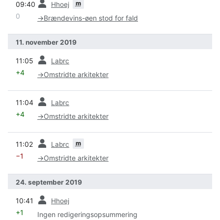
m
09:40
Hhoej
0
→
Brændevins-øen stod for fald
11. november 2019
forrige
11:05
Labrc
+4
→
Omstridte arkitekter
forrige
11:04
Labrc
+4
→
Omstridte arkitekter
forrige
m
11:02
Labrc
−1
→
Omstridte arkitekter
24. september 2019
forrige
10:41
Hhoej
+1
Ingen redigeringsopsummering