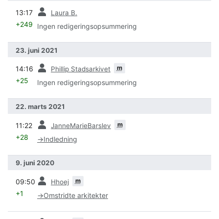
forrige
13:17
Laura B.
+249
Ingen redigeringsopsummering
23. juni 2021
forrige
m
14:16
Phillip Stadsarkivet
+25
Ingen redigeringsopsummering
22. marts 2021
forrige
m
11:22
JanneMarieBarslev
+28
→
Indledning
9. juni 2020
forrige
m
09:50
Hhoej
+1
→
Omstridte arkitekter
forrige