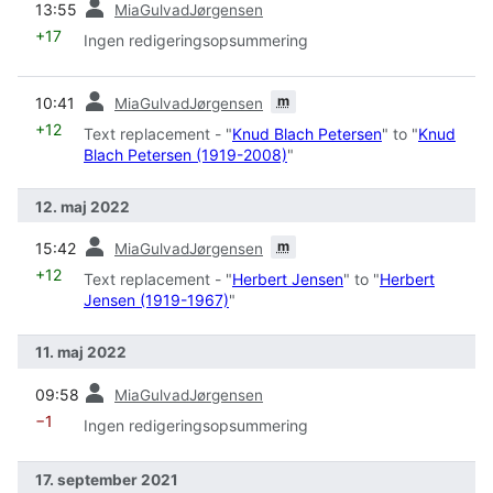
13:55
MiaGulvadJørgensen
+17
Ingen redigeringsopsummering
forrige
m
10:41
MiaGulvadJørgensen
+12
Text replacement - "
Knud Blach Petersen
" to "
Knud
Blach Petersen (1919-2008)
"
12. maj 2022
forrige
m
15:42
MiaGulvadJørgensen
+12
Text replacement - "
Herbert Jensen
" to "
Herbert
Jensen (1919-1967)
"
11. maj 2022
forrige
09:58
MiaGulvadJørgensen
−1
Ingen redigeringsopsummering
17. september 2021