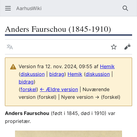
AarhusWiki
Søg
Anders Faurschou (1845-1910)
Sprog
Overvåg
Vis 
Version fra 12. nov. 2024, 09:55 af
Hemik
(
diskussion
|
bidrag
)
Hemik
(
diskussion
|
bidrag
)
(
forskel
)
← Ældre version
| Nuværende
version (forskel) | Nyere version → (forskel)
Anders Faurschou
(født i 1845, død i 1910) var
proprietær.