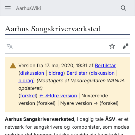
AarhusWiki
Søg
Aarhus Sangskriverværksted
Sprog
Overvåg
Vis 
Version fra 17. maj 2020, 19:31 af
Bertilstar
(
diskussion
|
bidrag
)
Bertilstar
(
diskussion
|
bidrag
)
(Modtagere af Vandreguitaren WANDA
opdateret)
(
forskel
)
← Ældre version
| Nuværende
version (forskel) | Nyere version → (forskel)
Aarhus Sangskriverværksted
, i daglig tale
ÅSV
, er et
netværk for sangskrivere og komponister, som mødes
omkring det kompositoriske arbejde via konstruktiv