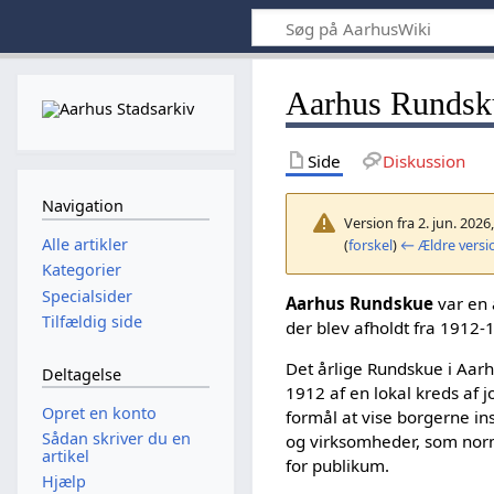
Aarhus Rundsk
Side
Diskussion
Navigation
Version fra 2. jun. 2026
Alle artikler
(
forskel
)
← Ældre versi
Kategorier
Specialsider
Aarhus Rundskue
var en 
Tilfældig side
der blev afholdt fra 1912-
Det årlige Rundskue i Aarhu
Deltagelse
1912 af en lokal kreds af jo
Opret en konto
formål at vise borgerne in
Sådan skriver du en
og virksomheder, som norm
artikel
for publikum.
Hjælp