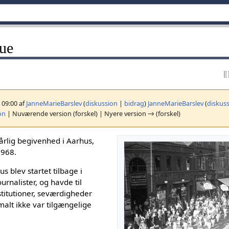
ue
, 09:00 af
JanneMarieBarslev
(
diskussion
|
bidrag
)
JanneMarieBarslev
(
diskus
on
| Nuværende version (forskel) | Nyere version → (forskel)
årlig begivenhed i Aarhus,
1968.
s blev startet tilbage i
urnalister, og havde til
stitutioner, seværdigheder
alt ikke var tilgængelige