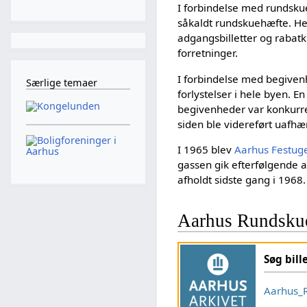
I forbindelse med rundsk
såkaldt rundskuehæfte. Her
adgangsbilletter og rabatk
forretninger.
I forbindelse med begiven
Særlige temaer
forlystelser i hele byen. E
begivenheder var konkur
siden ble videreført uafhæ
I 1965 blev
Aarhus Festug
gassen gik efterfølgende a
afholdt sidste gang i 1968.
Aarhus Rundskue
Søg bill
Aarhus_