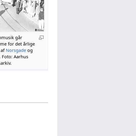
nmusik går
e for det årlige
 af
Norsgade
og
. Foto: Aarhus
arkiv.