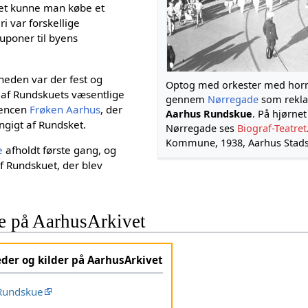
uet kunne man købe et
i var forskellige
uponer til byens
heden var der fest og
Optog med orkester med hor
n af Rundskuets væsentlige
gennem
Nørregade
som reklam
rencen
Frøken Aarhus
, der
Aarhus Rundskue
. På hjørnet
ngigt af Rundsket.
Nørregade ses
Biograf-Teatret
Kommune, 1938, Aarhus Stads
e
afholdt første gang, og
f Rundskuet, der blev
 på AarhusArkivet
eder og kilder på AarhusArkivet
Rundskue