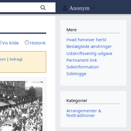
Anonym
Mere
Hvad henviser hertil
Vis kilde
Historik
Beslægtede ændringer
Udskriftsvenlig udgave
sion
|
bidrag
)
Permanent link
Sideinformation
Sidelogge
Kategorier
Arrangementer &
festtraditioner