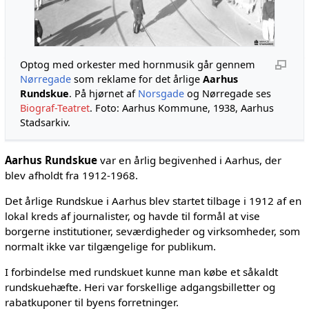
Optog med orkester med hornmusik går gennem
Nørregade
som reklame for det årlige
Aarhus
Rundskue
. På hjørnet af
Norsgade
og Nørregade ses
Biograf-Teatret
. Foto: Aarhus Kommune, 1938, Aarhus
Stadsarkiv.
Aarhus Rundskue
var en årlig begivenhed i Aarhus, der
blev afholdt fra 1912-1968.
Det årlige Rundskue i Aarhus blev startet tilbage i 1912 af en
lokal kreds af journalister, og havde til formål at vise
borgerne institutioner, seværdigheder og virksomheder, som
normalt ikke var tilgængelige for publikum.
I forbindelse med rundskuet kunne man købe et såkaldt
rundskuehæfte. Heri var forskellige adgangsbilletter og
rabatkuponer til byens forretninger.