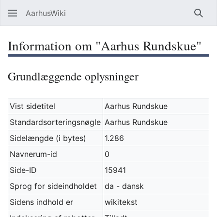
AarhusWiki
Søg
Information om "Aarhus Rundskue"
Grundlæggende oplysninger
Vist sidetitel
Aarhus Rundskue
Standardsorteringsnøgle
Aarhus Rundskue
Sidelængde (i bytes)
1.286
Navnerum-id
0
Side-ID
15941
Sprog for sideindholdet
da - dansk
Sidens indhold er
wikitekst