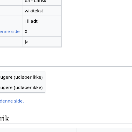
da - dansk
wikitekst
Tilladt
denne side
0
Ja
brugere (udløber ikke)
brugere (udløber ikke)
 denne side.
rik