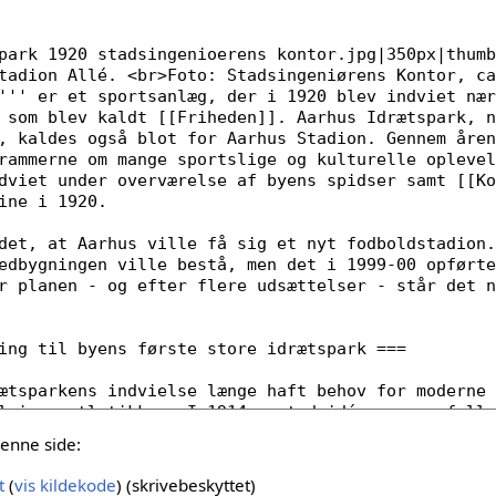
denne side:
t
(
vis kildekode
) (skrivebeskyttet)