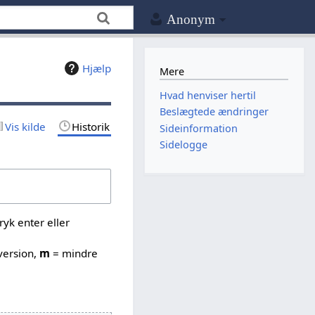
Anonym
Hjælp
Mere
Hvad henviser hertil
Beslægtede ændringer
Vis kilde
Historik
Sideinformation
Sidelogge
yk enter eller
version,
m
= mindre