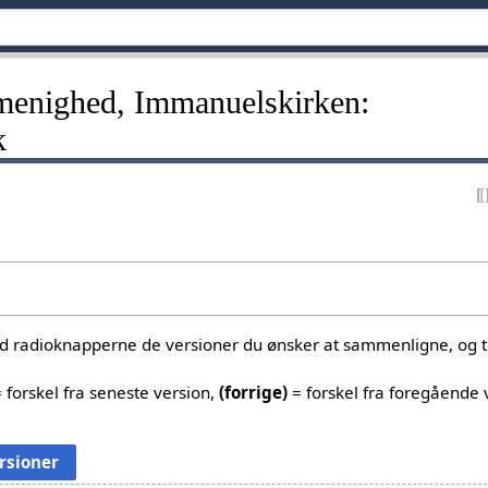
menighed, Immanuelskirken:
k
ed radioknapperne de versioner du ønsker at sammenligne, og tr
 forskel fra seneste version,
(forrige)
= forskel fra foregående 