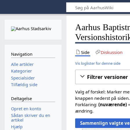
Aarhus Baptist
Versionshistori
Side
Diskussion
Navigation
Vis loglister for denne side
Alle artikler
Kategorier
Filtrer versioner
Specialsider
Tilfældig side
Valg af forskel: Marker m
knappen nederst på siden.
Deltagelse
Forklaring:
(nuværende)
=
Opret en konto
ændring.
Sådan skriver du en
artikel
Hjælp