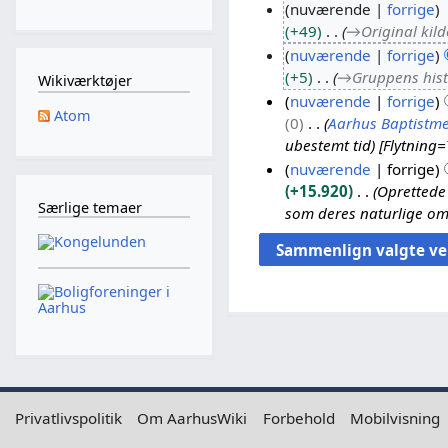
nuværende
forrige
+49
→
Original kild
2
nuværende
forrige
2
+5
→
Gruppens hist
.
Wikiværktøjer
nuværende
forrige
a
Atom
0
Aarhus Baptistm
u
1
ubestemt tid) [Flytning=
g
6
nuværende
forrige
u
.
+15.920
Oprettede
s
a
Særlige temaer
som deres naturlige omd
t
u
2
g
0
u
1
s
7
t
2
0
1
7
Privatlivspolitik
Om AarhusWiki
Forbehold
Mobilvisning