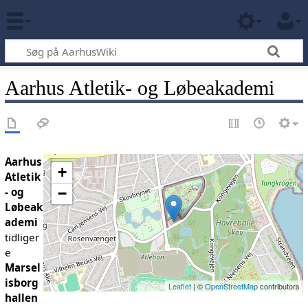
Aarhus Atletik- og Løbeakademi
Aarhus
+
Atletik
- og
−
Løbeak
ademi
tidliger
e
Marsel
isborg
Leaflet
| ©
OpenStreetMap
contributors
hallen