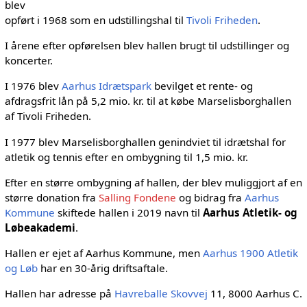
blev
opført i 1968 som en udstillingshal til
Tivoli Friheden
.
I årene efter opførelsen blev hallen brugt til udstillinger og
koncerter.
I 1976 blev
Aarhus Idrætspark
bevilget et rente- og
afdragsfrit lån på 5,2 mio. kr. til at købe Marselisborghallen
af Tivoli Friheden.
I 1977 blev Marselisborghallen genindviet til idrætshal for
atletik og tennis efter en ombygning til 1,5 mio. kr.
Efter en større ombygning af hallen, der blev muliggjort af en
større donation fra
Salling Fondene
og bidrag fra
Aarhus
Kommune
skiftede hallen i 2019 navn til
Aarhus Atletik- og
Løbeakademi
.
Hallen er ejet af Aarhus Kommune, men
Aarhus 1900 Atletik
og Løb
har en 30-årig driftsaftale.
Hallen har adresse på
Havreballe Skovvej
11, 8000 Aarhus C.