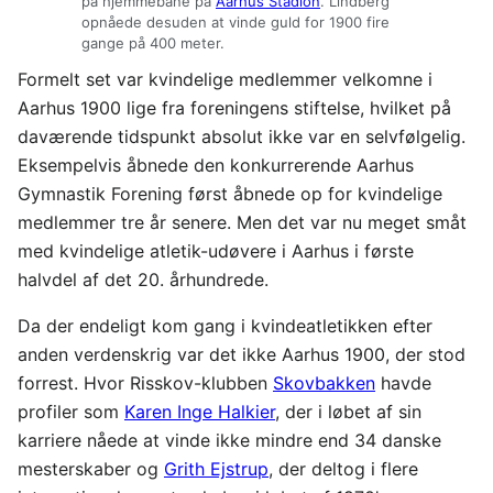
på hjemmebane på
Aarhus Stadion
. Lindberg
opnåede desuden at vinde guld for 1900 fire
gange på 400 meter.
Formelt set var kvindelige medlemmer velkomne i
Aarhus 1900 lige fra foreningens stiftelse, hvilket på
daværende tidspunkt absolut ikke var en selvfølgelig.
Eksempelvis åbnede den konkurrerende Aarhus
Gymnastik Forening først åbnede op for kvindelige
medlemmer tre år senere. Men det var nu meget småt
med kvindelige atletik-udøvere i Aarhus i første
halvdel af det 20. århundrede.
Da der endeligt kom gang i kvindeatletikken efter
anden verdenskrig var det ikke Aarhus 1900, der stod
forrest. Hvor Risskov-klubben
Skovbakken
havde
profiler som
Karen Inge Halkier
, der i løbet af sin
karriere nåede at vinde ikke mindre end 34 danske
mesterskaber og
Grith Ejstrup
, der deltog i flere