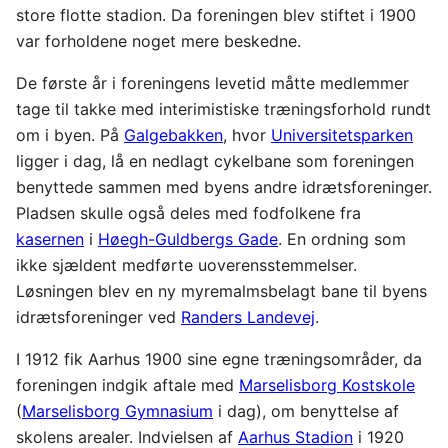
store flotte stadion. Da foreningen blev stiftet i 1900
var forholdene noget mere beskedne.
De første år i foreningens levetid måtte medlemmer
tage til takke med interimistiske træningsforhold rundt
om i byen. På
Galgebakken
, hvor
Universitetsparken
ligger i dag, lå en nedlagt cykelbane som foreningen
benyttede sammen med byens andre idrætsforeninger.
Pladsen skulle også deles med fodfolkene fra
kasernen
i
Høegh-Guldbergs Gade
. En ordning som
ikke sjældent medførte uoverensstemmelser.
Løsningen blev en ny myremalmsbelagt bane til byens
idrætsforeninger ved
Randers Landevej
.
I 1912 fik Aarhus 1900 sine egne træningsområder, da
foreningen indgik aftale med
Marselisborg Kostskole
(
Marselisborg Gymnasium
i dag), om benyttelse af
skolens arealer. Indvielsen af
Aarhus Stadion
i 1920