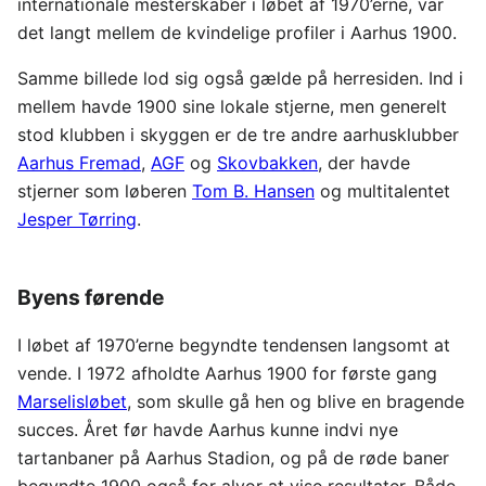
internationale mesterskaber i løbet af 1970’erne, var
det langt mellem de kvindelige profiler i Aarhus 1900.
Samme billede lod sig også gælde på herresiden. Ind i
mellem havde 1900 sine lokale stjerne, men generelt
stod klubben i skyggen er de tre andre aarhusklubber
Aarhus Fremad
,
AGF
og
Skovbakken
, der havde
stjerner som løberen
Tom B. Hansen
og multitalentet
Jesper Tørring
.
Byens førende
I løbet af 1970’erne begyndte tendensen langsomt at
vende. I 1972 afholdte Aarhus 1900 for første gang
Marselisløbet
, som skulle gå hen og blive en bragende
succes. Året før havde Aarhus kunne indvi nye
tartanbaner på Aarhus Stadion, og på de røde baner
begyndte 1900 også for alvor at vise resultater. Både