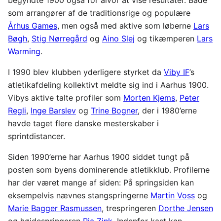
som arrangører af de traditionsrige og populære
Århus Games
, men også med aktive som løberne
Lars
Bøgh
,
Stig Nørregård
og
Aino Slej
og tikæmperen
Lars
Warming
.
I 1990 blev klubben yderligere styrket da
Viby IF
’s
atletikafdeling kollektivt meldte sig ind i Aarhus 1900.
Vibys aktive talte profiler som
Morten Kjems
,
Peter
Regli
,
Inge Barslev
og
Trine Bogner
, der i 1980’erne
havde taget flere danske mesterskaber i
sprintdistancer.
Siden 1990’erne har Aarhus 1900 siddet tungt på
posten som byens dominerende atletikklub. Profilerne
har der været mange af siden: På springsiden kan
eksempelvis nævnes stangspringerne
Martin Voss
og
Marie Bagger Rasmussen
, trespringeren
Dorthe Jensen
og højdespringeren
Pia Zink
. Indenfor kast kan