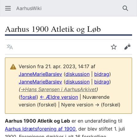
AarhusWiki
Søg
Aarhus 1900 Atletik og Løb
Sprog
Overvåg
Vis 
Version fra 21. apr. 2023, 14:17 af
JanneMarieBarslev
(
diskussion
|
bidrag
)
JanneMarieBarslev
(
diskussion
|
bidrag
)
(
→
Hans Sørensen i AarhusArkivet
)
(
forskel
)
← Ældre version
| Nuværende
version (forskel) | Nyere version → (forskel)
Aarhus 1900 Atletik og Løb
er en underafdeling til
Aarhus Idrætsforening af 1900
, der blev stiftet 1. juli
1900. Foreningen dækker i alt 16 forskellige