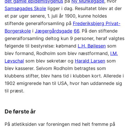
det gamle epidemisygehus
på
Ny Munkegade
, hvor
Samsøgades Skole
ligger i dag. Resultatet blev at der
et par uger senere, 1. juli år 1900, kunne holdes
stiftende generalforsamling på
Frederiksbjerg Privat-
Borgerskole
i
Jægergårdsgade
66
. På den stiftende
generalforsamling deltog kun 9 personer, heraf valgtes
følgende til bestyrelse: købmand
L.H. Bøilesen
som
blev formand, Rodholm som blev næstformand,
I.M.
Løvschal
som blev sekretær og
Harald Larsen
som
blev kasserer. Selvom Rodholm betragtes som
klubbens stifter, blev hans tid i klubben kort. Allerede i
1902 emigrerede han til USA, hvor han uddannede sig
til præst.
De første år
På atletiksiden var foreningen med helt fremme på