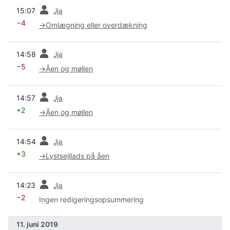
forrige
15:07
Jja
−4
→
Omlægning eller overdækning
forrige
14:58
Jja
−5
→
Åen og møllen
forrige
14:57
Jja
+2
→
Åen og møllen
forrige
14:54
Jja
+3
→
Lystsejllads på åen
forrige
14:23
Jja
−2
Ingen redigeringsopsummering
11. juni 2019