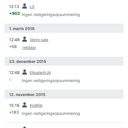
forrige
12:13
LS
+902
Ingen redigeringsopsummering
1. marts 2016
forrige
12:48
Venni sale
+68
→
Kilder
23. december 2015
forrige
12:48
ElisabethJA
0
Ingen redigeringsopsummering
12. november 2015
forrige
15:19
KioWiki
+183
Ingen redigeringsopsummering
forrige