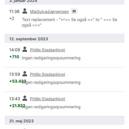
3. januar 2024
forrige
m
11:36
MiaGulvadJørgensen
+2
Text replacement - "↵== Se også ==" to " === Se
også ==="
12. september 2023
forrige
14:09
Phillip Stadsarkivet
+710
Ingen redigeringsopsummering
forrige
13:59
Phillip Stadsarkivet
+53.433
Ingen redigeringsopsummering
forrige
13:43
Phillip Stadsarkivet
+21.822
Ingen redigeringsopsummering
31. maj 2023
forrige