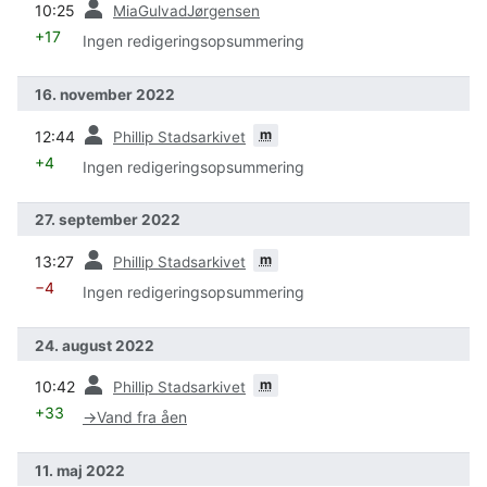
10:25
MiaGulvadJørgensen
+17
Ingen redigeringsopsummering
16. november 2022
forrige
m
12:44
Phillip Stadsarkivet
+4
Ingen redigeringsopsummering
27. september 2022
forrige
m
13:27
Phillip Stadsarkivet
−4
Ingen redigeringsopsummering
24. august 2022
forrige
m
10:42
Phillip Stadsarkivet
+33
→
Vand fra åen
11. maj 2022