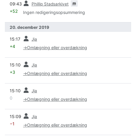
forrige
m
09:43
Phillip Stadsarkivet
+52
Ingen redigeringsopsummering
20. december 2019
forrige
15:17
Jja
+4
→
Omlægning eller overdækning
forrige
15:10
Jja
+3
→
Omlægning eller overdækning
forrige
15:10
Jja
0
→
Omlægning eller overdækning
forrige
15:09
Jja
−1
→
Omlægning eller overdækning