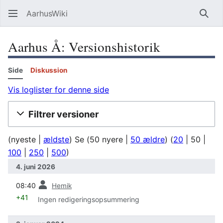
AarhusWiki
Søg
Aarhus Å: Versionshistorik
Side
Diskussion
Vis loglister for denne side
Filtrer versioner
(
nyeste
|
ældste
) Se (
50 nyere
|
50 ældre
) (
20
|
50
|
100
|
250
|
500
)
4. juni 2026
forrige
08:40
Hemik
+41
Ingen redigeringsopsummering