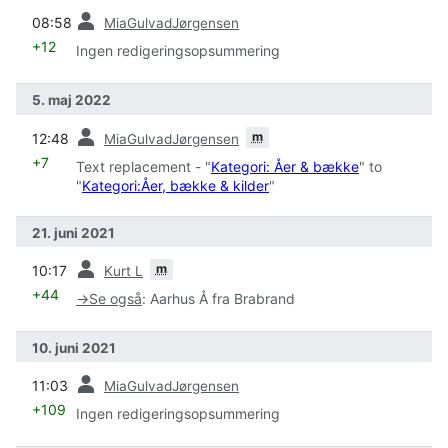
forrige
08:58
MiaGulvadJørgensen
+12
Ingen redigeringsopsummering
5. maj 2022
forrige
m
12:48
MiaGulvadJørgensen
+7
Text replacement - "
Kategori: Åer & bække
" to
"
Kategori:Åer, bække & kilder
"
21. juni 2021
forrige
m
10:17
Kurt L
+44
→
Se også
:
Aarhus Å fra Brabrand
10. juni 2021
forrige
11:03
MiaGulvadJørgensen
+109
Ingen redigeringsopsummering