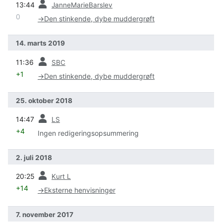
13:44
JanneMarieBarslev
0
→
Den stinkende, dybe muddergrøft
14. marts 2019
forrige
11:36
SBC
+1
→
Den stinkende, dybe muddergrøft
25. oktober 2018
forrige
14:47
LS
+4
Ingen redigeringsopsummering
2. juli 2018
forrige
20:25
Kurt L
+14
→
Eksterne henvisninger
7. november 2017