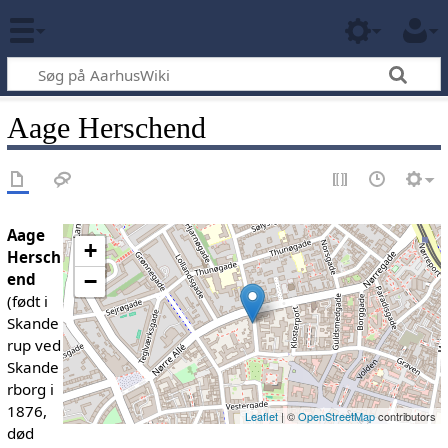
Aage Herschend
Aage
+
Hersch
end
−
(født i
Skande
rup ved
Skande
rborg i
1876,
Leaflet
| ©
OpenStreetMap
contributors
død