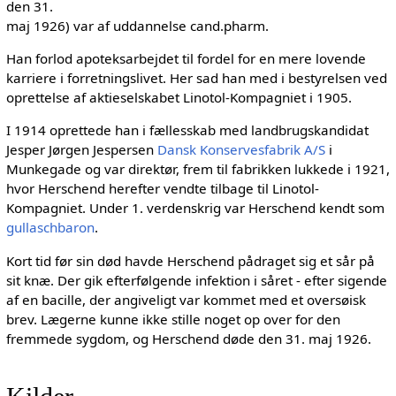
den 31.
maj 1926) var af uddannelse cand.pharm.
Han forlod apoteksarbejdet til fordel for en mere lovende
karriere i forretningslivet. Her sad han med i bestyrelsen ved
oprettelse af aktieselskabet Linotol-Kompagniet i 1905.
I 1914 oprettede han i fællesskab med landbrugskandidat
Jesper Jørgen Jespersen
Dansk Konservesfabrik A/S
i
Munkegade og var direktør, frem til fabrikken lukkede i 1921,
hvor Herschend herefter vendte tilbage til Linotol-
Kompagniet. Under 1. verdenskrig var Herschend kendt som
gullaschbaron
.
Kort tid før sin død havde Herschend pådraget sig et sår på
sit knæ. Der gik efterfølgende infektion i såret - efter sigende
af en bacille, der angiveligt var kommet med et oversøisk
brev. Lægerne kunne ikke stille noget op over for den
fremmede sygdom, og Herschend døde den 31. maj 1926.