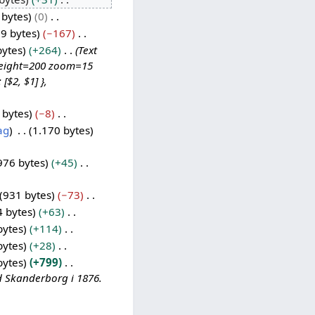
 bytes
0
9 bytes
−167
bytes
+264
Text
 height=200 zoom=15
[$2, $1] },
 bytes
−8
ag
1.170 bytes
976 bytes
+45
931 bytes
−73
4 bytes
+63
bytes
+114
bytes
+28
bytes
+799
d Skanderborg i 1876.