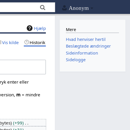
Anonym
Hjælp
Mere
Hvad henviser hertil
Vis kilde
Historik
Beslægtede ændringer
Sideinformation
Sidelogge
yk enter eller
version,
m
= mindre
bytes
+99
bytes
+31