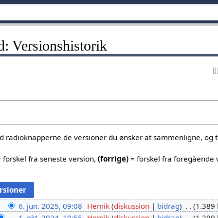
: Versionshistorik
ed radioknapperne de versioner du ønsker at sammenligne, og tr
 forskel fra seneste version,
(forrige)
= forskel fra foregående 
6. jun. 2025, 09:08
Hemik
diskussion
bidrag
1.389 
1. okt. 2024, 10:55
Hemik
diskussion
bidrag
1.290 