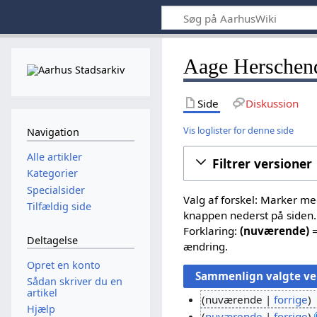
Aage Herschend
Side
Diskussion
Vis loglister for denne side
Navigation
Alle artikler
Filtrer versioner
Kategorier
Specialsider
Valg af forskel: Marker m
Tilfældig side
knappen nederst på siden.
Forklaring:
(nuværende)
=
Deltagelse
ændring.
Opret en konto
Sådan skriver du en
artikel
nuværende
forrige
Hjælp
I
nuværende
forrige