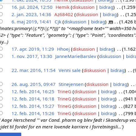
16. jul. 2024, 12:50
Hemik
diskussion
bidrag
1.259
2. jan. 2023, 14:36
Az68402
diskussion
bidrag
1.25
6. maj 2019, 14:41
Cjk
diskussion
bidrag
m
1.426 
inates:primary\|(.*?)\|(.*?)}}" to "<mapframe text="" width=350
 { "type": "Feature", "geometry": { "type": "Point", "coordinates": 
y...
17. apr. 2019, 11:29
Hhoej
diskussion
bidrag
1.162
1. nov. 2017, 13:30
JanneMarieBarslev
diskussion
bidr
22. mar. 2016, 11:54
Venni sale
diskussion
bidrag
26. aug. 2015, 09:47
Stinejensen
diskussion
bidrag
12. feb. 2014, 16:25
TrineG
diskussion
bidrag
1.00
12. feb. 2014, 16:18
TrineG
diskussion
bidrag
941 
12. feb. 2014, 15:27
TrineG
diskussion
bidrag
827 
12. feb. 2014, 15:26
TrineG
diskussion
bidrag
799 
'' Aage Herschend ''' var Cand. pharm og blev født i Skanderup ve
et til fordel for en mere lovende karriere i forretningsli...'