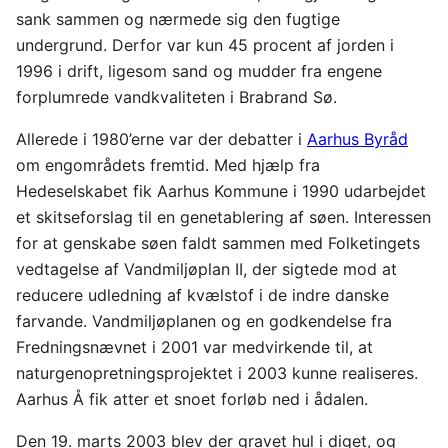
sank sammen og nærmede sig den fugtige
undergrund. Derfor var kun 45 procent af jorden i
1996 i drift, ligesom sand og mudder fra engene
forplumrede vandkvaliteten i Brabrand Sø.
Allerede i 1980’erne var der debatter i
Aarhus Byråd
om engområdets fremtid. Med hjælp fra
Hedeselskabet fik Aarhus Kommune i 1990 udarbejdet
et skitseforslag til en genetablering af søen. Interessen
for at genskabe søen faldt sammen med Folketingets
vedtagelse af Vandmiljøplan II, der sigtede mod at
reducere udledning af kvælstof i de indre danske
farvande. Vandmiljøplanen og en godkendelse fra
Fredningsnævnet i 2001 var medvirkende til, at
naturgenopretningsprojektet i 2003 kunne realiseres.
Aarhus Å fik atter et snoet forløb ned i ådalen.
Den 19. marts 2003 blev der gravet hul i diget, og