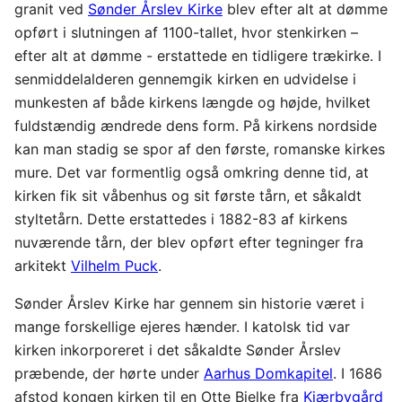
granit ved
Sønder Årslev Kirke
blev efter alt at dømme
opført i slutningen af 1100-tallet, hvor stenkirken –
efter alt at dømme - erstattede en tidligere trækirke. I
senmiddelalderen gennemgik kirken en udvidelse i
munkesten af både kirkens længde og højde, hvilket
fuldstændig ændrede dens form. På kirkens nordside
kan man stadig se spor af den første, romanske kirkes
mure. Det var formentlig også omkring denne tid, at
kirken fik sit våbenhus og sit første tårn, et såkaldt
styltetårn. Dette erstattedes i 1882-83 af kirkens
nuværende tårn, der blev opført efter tegninger fra
arkitekt
Vilhelm Puck
.
Sønder Årslev Kirke har gennem sin historie været i
mange forskellige ejeres hænder. I katolsk tid var
kirken inkorporeret i det såkaldte Sønder Årslev
præbende, der hørte under
Aarhus Domkapitel
. I 1686
afstod kongen kirken til en Otte Bielke fra
Kjærbygård