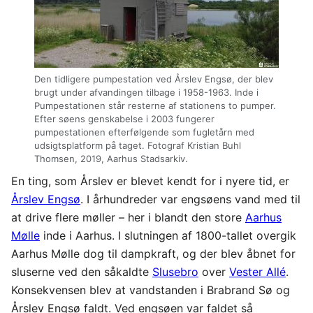
Den tidligere pumpestation ved Årslev Engsø, der blev
brugt under afvandingen tilbage i 1958-1963. Inde i
Pumpestationen står resterne af stationens to pumper.
Efter søens genskabelse i 2003 fungerer
pumpestationen efterfølgende som fugletårn med
udsigtsplatform på taget. Fotograf Kristian Buhl
Thomsen, 2019, Aarhus Stadsarkiv.
En ting, som Årslev er blevet kendt for i nyere tid, er
Årslev Engsø
. I århundreder var engsøens vand med til
at drive flere møller – her i blandt den store
Aarhus
Mølle
inde i Aarhus. I slutningen af 1800-tallet overgik
Aarhus Mølle dog til dampkraft, og der blev åbnet for
sluserne ved den såkaldte
Slusebro
over
Vester Allé
.
Konsekvensen blev at vandstanden i Brabrand Sø og
Årslev Engsø faldt. Ved engsøen var faldet så