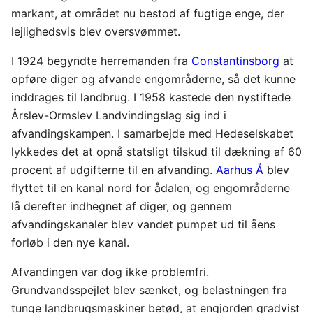
markant, at området nu bestod af fugtige enge, der
lejlighedsvis blev oversvømmet.
I 1924 begyndte herremanden fra
Constantinsborg
at
opføre diger og afvande engområderne, så det kunne
inddrages til landbrug. I 1958 kastede den nystiftede
Årslev-Ormslev Landvindingslag sig ind i
afvandingskampen. I samarbejde med Hedeselskabet
lykkedes det at opnå statsligt tilskud til dækning af 60
procent af udgifterne til en afvanding.
Aarhus Å
blev
flyttet til en kanal nord for ådalen, og engområderne
lå derefter indhegnet af diger, og gennem
afvandingskanaler blev vandet pumpet ud til åens
forløb i den nye kanal.
Afvandingen var dog ikke problemfri.
Grundvandsspejlet blev sænket, og belastningen fra
tunge landbrugsmaskiner betød, at engjorden gradvist