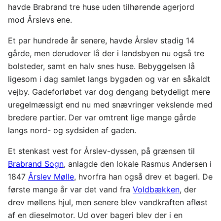
havde Brabrand tre huse uden tilhørende agerjord
mod Årslevs ene.
Et par hundrede år senere, havde Årslev stadig 14
gårde, men derudover lå der i landsbyen nu også tre
bolsteder, samt en halv snes huse. Bebyggelsen lå
ligesom i dag samlet langs bygaden og var en såkaldt
vejby. Gadeforløbet var dog dengang betydeligt mere
uregelmæssigt end nu med snævringer vekslende med
bredere partier. Der var omtrent lige mange gårde
langs nord- og sydsiden af gaden.
Et stenkast vest for Årslev-dyssen, på grænsen til
Brabrand Sogn
, anlagde den lokale Rasmus Andersen i
1847
Årslev Mølle
, hvorfra han også drev et bageri. De
første mange år var det vand fra
Voldbækken
, der
drev møllens hjul, men senere blev vandkraften afløst
af en dieselmotor. Ud over bageri blev der i en