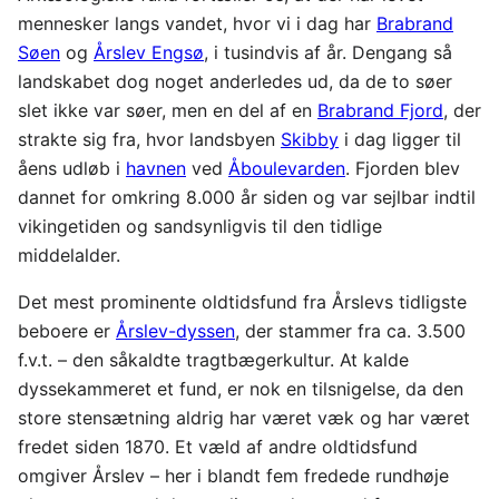
mennesker langs vandet, hvor vi i dag har
Brabrand
Søen
og
Årslev Engsø
, i tusindvis af år. Dengang så
landskabet dog noget anderledes ud, da de to søer
slet ikke var søer, men en del af en
Brabrand Fjord
, der
strakte sig fra, hvor landsbyen
Skibby
i dag ligger til
åens udløb i
havnen
ved
Åboulevarden
. Fjorden blev
dannet for omkring 8.000 år siden og var sejlbar indtil
vikingetiden og sandsynligvis til den tidlige
middelalder.
Det mest prominente oldtidsfund fra Årslevs tidligste
beboere er
Årslev-dyssen
, der stammer fra ca. 3.500
f.v.t. – den såkaldte tragtbægerkultur. At kalde
dyssekammeret et fund, er nok en tilsnigelse, da den
store stensætning aldrig har været væk og har været
fredet siden 1870. Et væld af andre oldtidsfund
omgiver Årslev – her i blandt fem fredede rundhøje