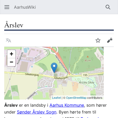
AarhusWiki
Søg
Årslev
Sprog
Overvåg
Vis 
+
−
Leaflet
| ©
OpenStreetMap
contributors
Årslev
er en landsby i
Aarhus Kommune
, som hører
under
Sønder Årslev Sogn
. Byen hørte frem til